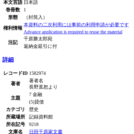
本文言語
日本語
巻冊数
1
形態
（封筒入）
本資料の二次利用には事前の利用申請が必要です
権利情報
Advance application is required to reuse the material
千原勝太郎宛
注記
返納金延引に付
詳細
レコードID
1582974
著者名
著者
長野直恕より
7 金融
主題
(5)貸借
カテゴリ
歴史
所蔵場所
記録資料館
所在記号
9218
文庫名
日田千原家文書