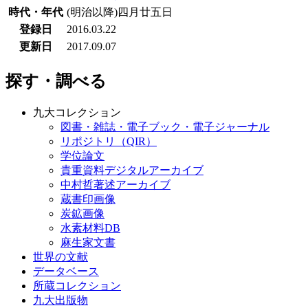
時代・年代
(明治以降)四月廿五日
登録日
2016.03.22
更新日
2017.09.07
探す・調べる
九大コレクション
図書・雑誌・電子ブック・電子ジャーナル
リポジトリ（QIR）
学位論文
貴重資料デジタルアーカイブ
中村哲著述アーカイブ
蔵書印画像
炭鉱画像
水素材料DB
麻生家文書
世界の文献
データベース
所蔵コレクション
九大出版物