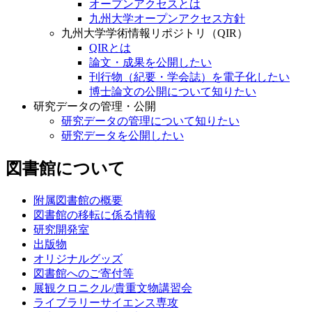
オープンアクセスとは
九州大学オープンアクセス方針
九州大学学術情報リポジトリ（QIR）
QIRとは
論文・成果を公開したい
刊行物（紀要・学会誌）を電子化したい
博士論文の公開について知りたい
研究データの管理・公開
研究データの管理について知りたい
研究データを公開したい
図書館について
附属図書館の概要
図書館の移転に係る情報
研究開発室
出版物
オリジナルグッズ
図書館へのご寄付等
展観クロニクル/貴重文物講習会
ライブラリーサイエンス専攻