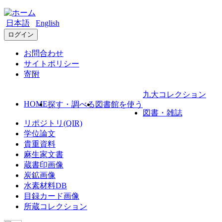
日本語
English
ログイン
お問合わせ
サイトポリシー
寄附
九大コレクション
HOME
探す・調べる
図書館を使う
図書・雑誌
リポジトリ(QIR)
学位論文
貴重資料
麻生家文書
蔵書印画像
炭鉱画像
水素材料DB
目録カード画像
所蔵コレクション