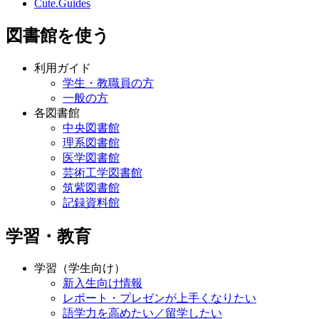
Cute.Guides
図書館を使う
利用ガイド
学生・教職員の方
一般の方
各図書館
中央図書館
理系図書館
医学図書館
芸術工学図書館
筑紫図書館
記録資料館
学習・教育
学習（学生向け）
新入生向け情報
レポート・プレゼンが上手くなりたい
語学力を高めたい／留学したい