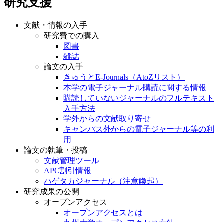
研究支援
文献・情報の入手
研究費での購入
図書
雑誌
論文の入手
きゅうとE-Journals（AtoZリスト）
本学の電子ジャーナル購読に関する情報
購読していないジャーナルのフルテキスト
入手方法
学外からの文献取り寄せ
キャンパス外からの電子ジャーナル等の利
用
論文の執筆・投稿
文献管理ツール
APC割引情報
ハゲタカジャーナル（注意喚起）
研究成果の公開
オープンアクセス
オープンアクセスとは