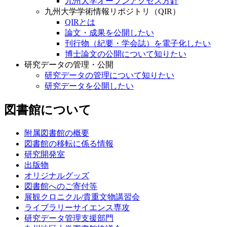
九州大学オープンアクセス方針
九州大学学術情報リポジトリ（QIR）
QIRとは
論文・成果を公開したい
刊行物（紀要・学会誌）を電子化したい
博士論文の公開について知りたい
研究データの管理・公開
研究データの管理について知りたい
研究データを公開したい
図書館について
附属図書館の概要
図書館の移転に係る情報
研究開発室
出版物
オリジナルグッズ
図書館へのご寄付等
展観クロニクル/貴重文物講習会
ライブラリーサイエンス専攻
研究データ管理支援部門