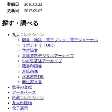
登録日
2016.03.22
更新日
2017.09.07
探す・調べる
九大コレクション
図書・雑誌・電子ブック・電子ジャーナル
リポジトリ（QIR）
学位論文
貴重資料デジタルアーカイブ
中村哲著述アーカイブ
蔵書印画像
炭鉱画像
水素材料DB
麻生家文書
世界の文献
データベース
所蔵コレクション
九大出版物
電子展示