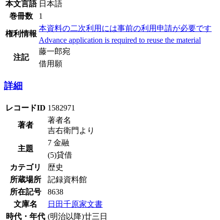
本文言語
日本語
巻冊数
1
本資料の二次利用には事前の利用申請が必要です
権利情報
Advance application is required to reuse the material
藤一郎宛
注記
借用願
詳細
レコードID
1582971
著者名
著者
吉右衛門より
7 金融
主題
(5)貸借
カテゴリ
歴史
所蔵場所
記録資料館
所在記号
8638
文庫名
日田千原家文書
時代・年代
(明治以降)廿三日