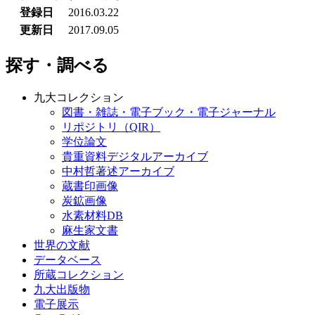
登録日
2016.03.22
更新日
2017.09.05
探す・調べる
九大コレクション
図書・雑誌・電子ブック・電子ジャーナル
リポジトリ（QIR）
学位論文
貴重資料デジタルアーカイブ
中村哲著述アーカイブ
蔵書印画像
炭鉱画像
水素材料DB
麻生家文書
世界の文献
データベース
所蔵コレクション
九大出版物
電子展示