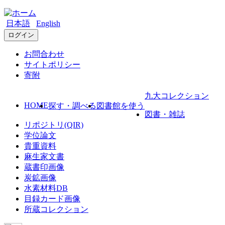
日本語
English
ログイン
お問合わせ
サイトポリシー
寄附
九大コレクション
HOME
探す・調べる
図書館を使う
図書・雑誌
リポジトリ(QIR)
学位論文
貴重資料
麻生家文書
蔵書印画像
炭鉱画像
水素材料DB
目録カード画像
所蔵コレクション