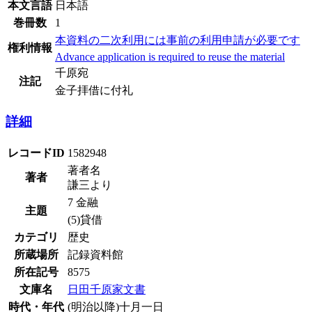
本文言語
日本語
巻冊数
1
本資料の二次利用には事前の利用申請が必要です
権利情報
Advance application is required to reuse the material
千原宛
注記
金子拝借に付礼
詳細
レコードID
1582948
著者名
著者
謙三より
7 金融
主題
(5)貸借
カテゴリ
歴史
所蔵場所
記録資料館
所在記号
8575
文庫名
日田千原家文書
時代・年代
(明治以降)十月一日