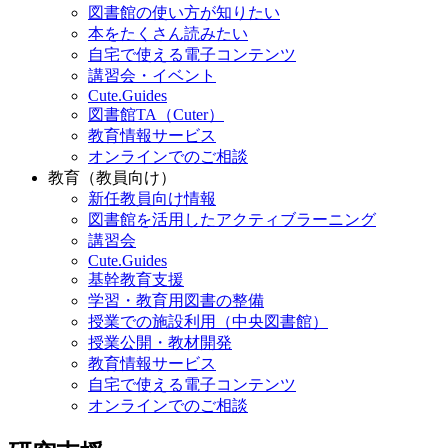
図書館の使い方が知りたい
本をたくさん読みたい
自宅で使える電子コンテンツ
講習会・イベント
Cute.Guides
図書館TA（Cuter）
教育情報サービス
オンラインでのご相談
教育（教員向け）
新任教員向け情報
図書館を活用したアクティブラーニング
講習会
Cute.Guides
基幹教育支援
学習・教育用図書の整備
授業での施設利用（中央図書館）
授業公開・教材開発
教育情報サービス
自宅で使える電子コンテンツ
オンラインでのご相談