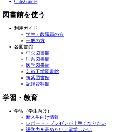
Cute.Guides
図書館を使う
利用ガイド
学生・教職員の方
一般の方
各図書館
中央図書館
理系図書館
医学図書館
芸術工学図書館
筑紫図書館
記録資料館
学習・教育
学習（学生向け）
新入生向け情報
レポート・プレゼンが上手くなりたい
語学力を高めたい／留学したい