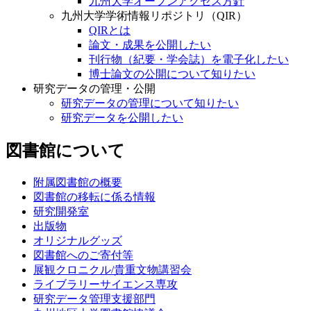
九州大学オープンアクセス方針
九州大学学術情報リポジトリ（QIR）
QIRとは
論文・成果を公開したい
刊行物（紀要・学会誌）を電子化したい
博士論文の公開について知りたい
研究データの管理・公開
研究データの管理について知りたい
研究データを公開したい
図書館について
附属図書館の概要
図書館の移転に係る情報
研究開発室
出版物
オリジナルグッズ
図書館へのご寄付等
展観クロニクル/貴重文物講習会
ライブラリーサイエンス専攻
研究データ管理支援部門