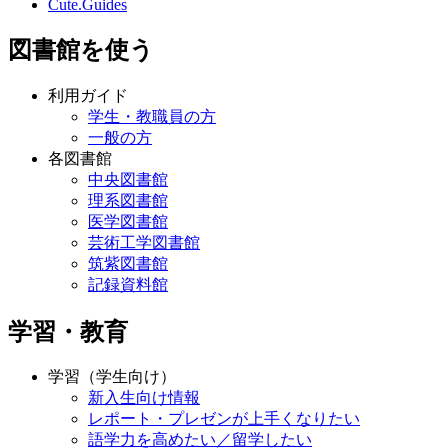
Cute.Guides
図書館を使う
利用ガイド
学生・教職員の方
一般の方
各図書館
中央図書館
理系図書館
医学図書館
芸術工学図書館
筑紫図書館
記録資料館
学習・教育
学習（学生向け）
新入生向け情報
レポート・プレゼンが上手くなりたい
語学力を高めたい／留学したい