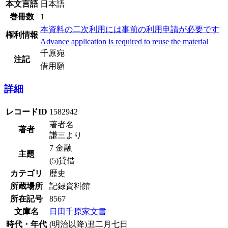
本文言語
日本語
巻冊数
1
本資料の二次利用には事前の利用申請が必要です
権利情報
Advance application is required to reuse the material
千原宛
注記
借用願
詳細
レコードID
1582942
著者名
著者
謙三より
7 金融
主題
(5)貸借
カテゴリ
歴史
所蔵場所
記録資料館
所在記号
8567
文庫名
日田千原家文書
時代・年代
(明治以降)丑二月七日