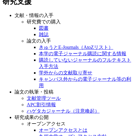
研究支援
文献・情報の入手
研究費での購入
図書
雑誌
論文の入手
きゅうとE-Journals（AtoZリスト）
本学の電子ジャーナル購読に関する情報
購読していないジャーナルのフルテキスト
入手方法
学外からの文献取り寄せ
キャンパス外からの電子ジャーナル等の利
用
論文の執筆・投稿
文献管理ツール
APC割引情報
ハゲタカジャーナル（注意喚起）
研究成果の公開
オープンアクセス
オープンアクセスとは