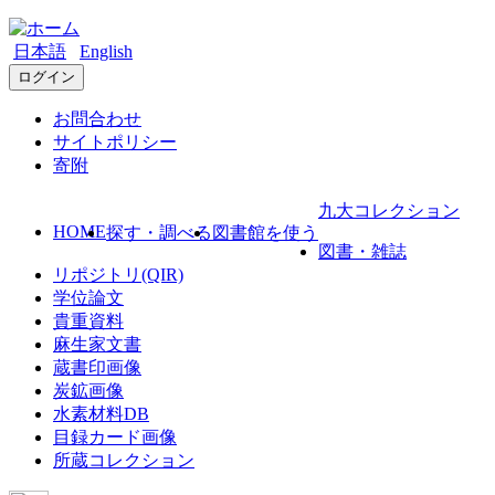
日本語
English
ログイン
お問合わせ
サイトポリシー
寄附
九大コレクション
HOME
探す・調べる
図書館を使う
図書・雑誌
リポジトリ(QIR)
学位論文
貴重資料
麻生家文書
蔵書印画像
炭鉱画像
水素材料DB
目録カード画像
所蔵コレクション