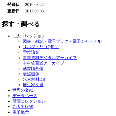
登録日
2016.03.22
更新日
2017.09.05
探す・調べる
九大コレクション
図書・雑誌・電子ブック・電子ジャーナル
リポジトリ（QIR）
学位論文
貴重資料デジタルアーカイブ
中村哲著述アーカイブ
蔵書印画像
炭鉱画像
水素材料DB
麻生家文書
世界の文献
データベース
所蔵コレクション
九大出版物
電子展示