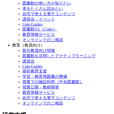
図書館の使い方が知りたい
本をたくさん読みたい
自宅で使える電子コンテンツ
講習会・イベント
Cute.Guides
図書館TA（Cuter）
教育情報サービス
オンラインでのご相談
教育（教員向け）
新任教員向け情報
図書館を活用したアクティブラーニング
講習会
Cute.Guides
基幹教育支援
学習・教育用図書の整備
授業での施設利用（中央図書館）
授業公開・教材開発
教育情報サービス
自宅で使える電子コンテンツ
オンラインでのご相談