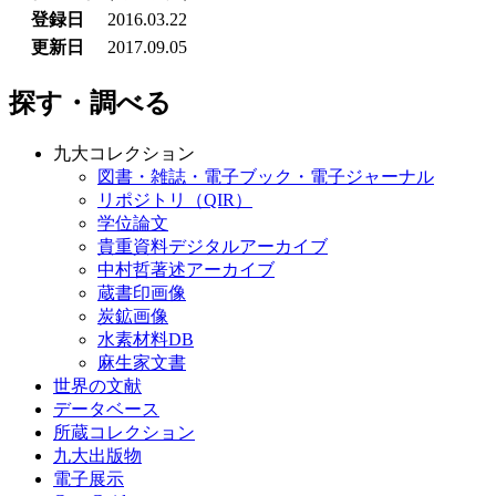
登録日
2016.03.22
更新日
2017.09.05
探す・調べる
九大コレクション
図書・雑誌・電子ブック・電子ジャーナル
リポジトリ（QIR）
学位論文
貴重資料デジタルアーカイブ
中村哲著述アーカイブ
蔵書印画像
炭鉱画像
水素材料DB
麻生家文書
世界の文献
データベース
所蔵コレクション
九大出版物
電子展示