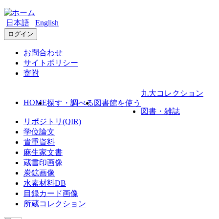
日本語
English
ログイン
お問合わせ
サイトポリシー
寄附
九大コレクション
HOME
探す・調べる
図書館を使う
図書・雑誌
リポジトリ(QIR)
学位論文
貴重資料
麻生家文書
蔵書印画像
炭鉱画像
水素材料DB
目録カード画像
所蔵コレクション