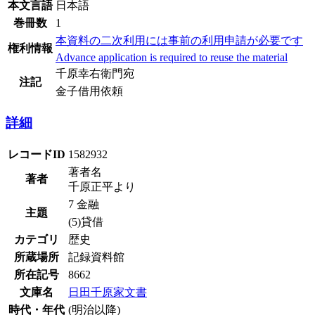
本文言語
日本語
巻冊数
1
本資料の二次利用には事前の利用申請が必要です
権利情報
Advance application is required to reuse the material
千原幸右衛門宛
注記
金子借用依頼
詳細
レコードID
1582932
著者名
著者
千原正平より
7 金融
主題
(5)貸借
カテゴリ
歴史
所蔵場所
記録資料館
所在記号
8662
文庫名
日田千原家文書
時代・年代
(明治以降)