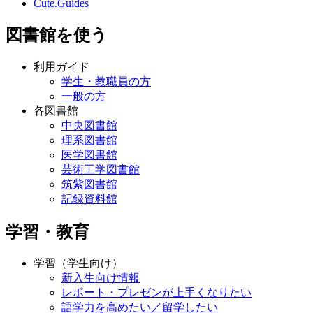
Cute.Guides
図書館を使う
利用ガイド
学生・教職員の方
一般の方
各図書館
中央図書館
理系図書館
医学図書館
芸術工学図書館
筑紫図書館
記録資料館
学習・教育
学習（学生向け）
新入生向け情報
レポート・プレゼンが上手くなりたい
語学力を高めたい／留学したい