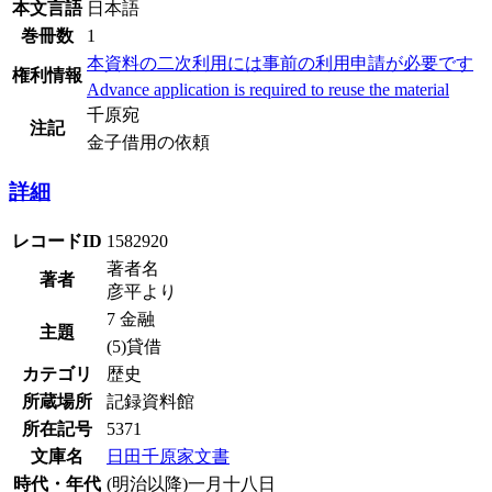
本文言語
日本語
巻冊数
1
本資料の二次利用には事前の利用申請が必要です
権利情報
Advance application is required to reuse the material
千原宛
注記
金子借用の依頼
詳細
レコードID
1582920
著者名
著者
彦平より
7 金融
主題
(5)貸借
カテゴリ
歴史
所蔵場所
記録資料館
所在記号
5371
文庫名
日田千原家文書
時代・年代
(明治以降)一月十八日