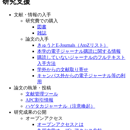
研究支援
文献・情報の入手
研究費での購入
図書
雑誌
論文の入手
きゅうとE-Journals（AtoZリスト）
本学の電子ジャーナル購読に関する情報
購読していないジャーナルのフルテキスト
入手方法
学外からの文献取り寄せ
キャンパス外からの電子ジャーナル等の利
用
論文の執筆・投稿
文献管理ツール
APC割引情報
ハゲタカジャーナル（注意喚起）
研究成果の公開
オープンアクセス
オープンアクセスとは