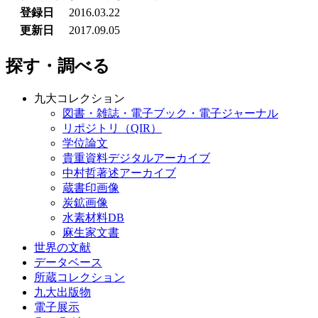
登録日
2016.03.22
更新日
2017.09.05
探す・調べる
九大コレクション
図書・雑誌・電子ブック・電子ジャーナル
リポジトリ（QIR）
学位論文
貴重資料デジタルアーカイブ
中村哲著述アーカイブ
蔵書印画像
炭鉱画像
水素材料DB
麻生家文書
世界の文献
データベース
所蔵コレクション
九大出版物
電子展示