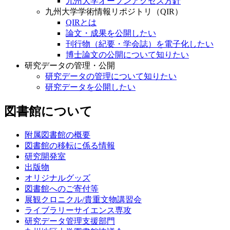
九州大学オープンアクセス方針
九州大学学術情報リポジトリ（QIR）
QIRとは
論文・成果を公開したい
刊行物（紀要・学会誌）を電子化したい
博士論文の公開について知りたい
研究データの管理・公開
研究データの管理について知りたい
研究データを公開したい
図書館について
附属図書館の概要
図書館の移転に係る情報
研究開発室
出版物
オリジナルグッズ
図書館へのご寄付等
展観クロニクル/貴重文物講習会
ライブラリーサイエンス専攻
研究データ管理支援部門