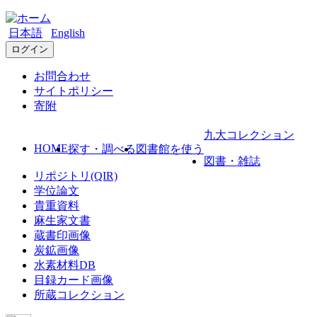
日本語
English
ログイン
お問合わせ
サイトポリシー
寄附
九大コレクション
HOME
探す・調べる
図書館を使う
図書・雑誌
リポジトリ(QIR)
学位論文
貴重資料
麻生家文書
蔵書印画像
炭鉱画像
水素材料DB
目録カード画像
所蔵コレクション