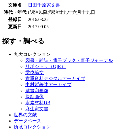
文庫名
日田千原家文書
時代・年代
(明治以降)明治廿九年六月十九日
登録日
2016.03.22
更新日
2017.09.05
探す・調べる
九大コレクション
図書・雑誌・電子ブック・電子ジャーナル
リポジトリ（QIR）
学位論文
貴重資料デジタルアーカイブ
中村哲著述アーカイブ
蔵書印画像
炭鉱画像
水素材料DB
麻生家文書
世界の文献
データベース
所蔵コレクション