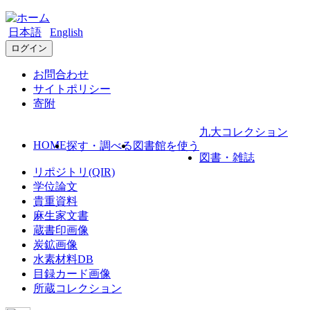
日本語
English
ログイン
お問合わせ
サイトポリシー
寄附
九大コレクション
HOME
探す・調べる
図書館を使う
図書・雑誌
リポジトリ(QIR)
学位論文
貴重資料
麻生家文書
蔵書印画像
炭鉱画像
水素材料DB
目録カード画像
所蔵コレクション