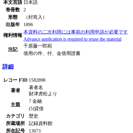
本文言語
日本語
巻冊数
2
形態
（封筒入）
出版年
1896
本資料の二次利用には事前の利用申請が必要です
権利情報
Advance application is required to reuse the material
千原藤一郎宛
注記
借用の件、付、金借用證書
詳細
レコードID
1582898
著者名
著者
財津虎松より
7 金融
主題
(5)貸借
カテゴリ
歴史
所蔵場所
記録資料館
所在記号
13673