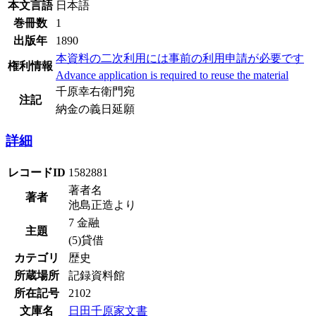
本文言語
日本語
巻冊数
1
出版年
1890
本資料の二次利用には事前の利用申請が必要です
権利情報
Advance application is required to reuse the material
千原幸右衛門宛
注記
納金の義日延願
詳細
レコードID
1582881
著者名
著者
池島正造より
7 金融
主題
(5)貸借
カテゴリ
歴史
所蔵場所
記録資料館
所在記号
2102
文庫名
日田千原家文書