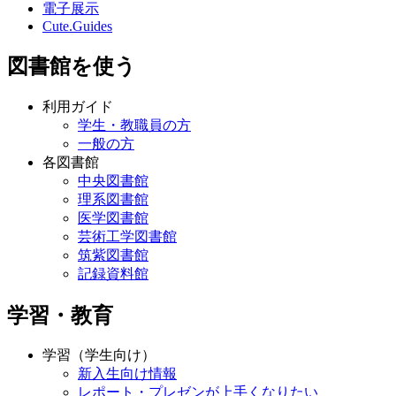
電子展示
Cute.Guides
図書館を使う
利用ガイド
学生・教職員の方
一般の方
各図書館
中央図書館
理系図書館
医学図書館
芸術工学図書館
筑紫図書館
記録資料館
学習・教育
学習（学生向け）
新入生向け情報
レポート・プレゼンが上手くなりたい