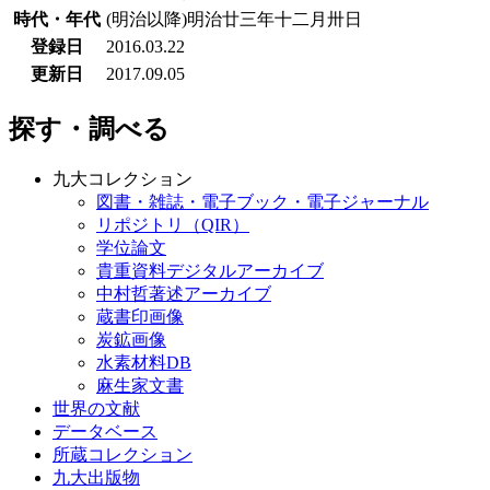
時代・年代
(明治以降)明治廿三年十二月卅日
登録日
2016.03.22
更新日
2017.09.05
探す・調べる
九大コレクション
図書・雑誌・電子ブック・電子ジャーナル
リポジトリ（QIR）
学位論文
貴重資料デジタルアーカイブ
中村哲著述アーカイブ
蔵書印画像
炭鉱画像
水素材料DB
麻生家文書
世界の文献
データベース
所蔵コレクション
九大出版物