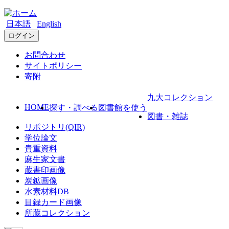
日本語
English
ログイン
お問合わせ
サイトポリシー
寄附
九大コレクション
HOME
探す・調べる
図書館を使う
図書・雑誌
リポジトリ(QIR)
学位論文
貴重資料
麻生家文書
蔵書印画像
炭鉱画像
水素材料DB
目録カード画像
所蔵コレクション