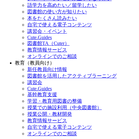
語学力を高めたい／留学したい
図書館の使い方が知りたい
本をたくさん読みたい
自宅で使える電子コンテンツ
講習会・イベント
Cute.Guides
図書館TA（Cuter）
教育情報サービス
オンラインでのご相談
教育（教員向け）
新任教員向け情報
図書館を活用したアクティブラーニング
講習会
Cute.Guides
基幹教育支援
学習・教育用図書の整備
授業での施設利用（中央図書館）
授業公開・教材開発
教育情報サービス
自宅で使える電子コンテンツ
オンラインでのご相談