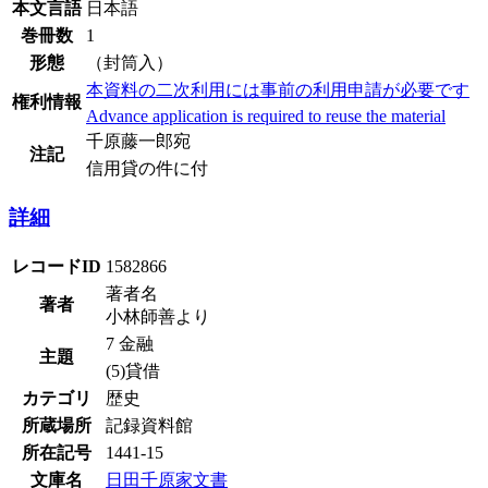
本文言語
日本語
巻冊数
1
形態
（封筒入）
本資料の二次利用には事前の利用申請が必要です
権利情報
Advance application is required to reuse the material
千原藤一郎宛
注記
信用貸の件に付
詳細
レコードID
1582866
著者名
著者
小林師善より
7 金融
主題
(5)貸借
カテゴリ
歴史
所蔵場所
記録資料館
所在記号
1441-15
文庫名
日田千原家文書