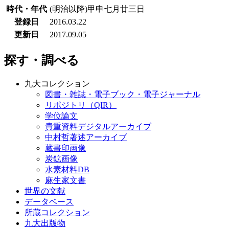
時代・年代
(明治以降)甲申七月廿三日
登録日
2016.03.22
更新日
2017.09.05
探す・調べる
九大コレクション
図書・雑誌・電子ブック・電子ジャーナル
リポジトリ（QIR）
学位論文
貴重資料デジタルアーカイブ
中村哲著述アーカイブ
蔵書印画像
炭鉱画像
水素材料DB
麻生家文書
世界の文献
データベース
所蔵コレクション
九大出版物