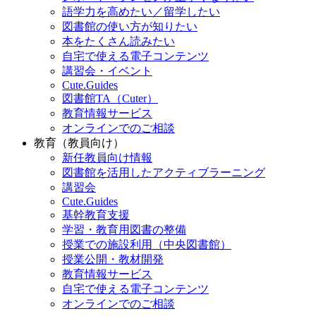
語学力を高めたい／留学したい
図書館の使い方が知りたい
本をたくさん読みたい
自宅で使える電子コンテンツ
講習会・イベント
Cute.Guides
図書館TA（Cuter）
教育情報サービス
オンラインでのご相談
教育（教員向け）
新任教員向け情報
図書館を活用したアクティブラーニング
講習会
Cute.Guides
基幹教育支援
学習・教育用図書の整備
授業での施設利用（中央図書館）
授業公開・教材開発
教育情報サービス
自宅で使える電子コンテンツ
オンラインでのご相談