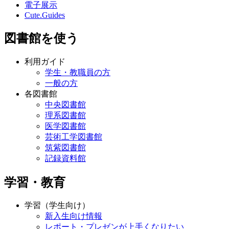
電子展示
Cute.Guides
図書館を使う
利用ガイド
学生・教職員の方
一般の方
各図書館
中央図書館
理系図書館
医学図書館
芸術工学図書館
筑紫図書館
記録資料館
学習・教育
学習（学生向け）
新入生向け情報
レポート・プレゼンが上手くなりたい