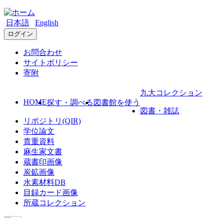
日本語
English
ログイン
お問合わせ
サイトポリシー
寄附
九大コレクション
HOME
探す・調べる
図書館を使う
図書・雑誌
リポジトリ(QIR)
学位論文
貴重資料
麻生家文書
蔵書印画像
炭鉱画像
水素材料DB
目録カード画像
所蔵コレクション