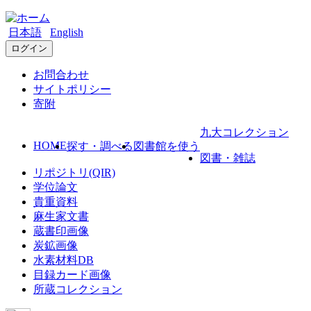
日本語
English
ログイン
お問合わせ
サイトポリシー
寄附
九大コレクション
HOME
探す・調べる
図書館を使う
図書・雑誌
リポジトリ(QIR)
学位論文
貴重資料
麻生家文書
蔵書印画像
炭鉱画像
水素材料DB
目録カード画像
所蔵コレクション