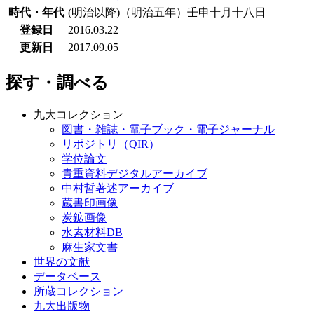
時代・年代
(明治以降)（明治五年）壬申十月十八日
登録日
2016.03.22
更新日
2017.09.05
探す・調べる
九大コレクション
図書・雑誌・電子ブック・電子ジャーナル
リポジトリ（QIR）
学位論文
貴重資料デジタルアーカイブ
中村哲著述アーカイブ
蔵書印画像
炭鉱画像
水素材料DB
麻生家文書
世界の文献
データベース
所蔵コレクション
九大出版物