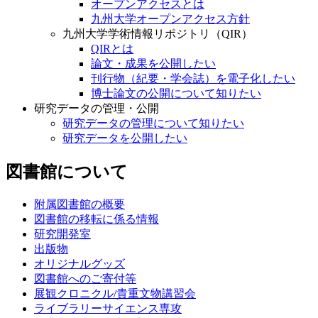
オープンアクセスとは
九州大学オープンアクセス方針
九州大学学術情報リポジトリ（QIR）
QIRとは
論文・成果を公開したい
刊行物（紀要・学会誌）を電子化したい
博士論文の公開について知りたい
研究データの管理・公開
研究データの管理について知りたい
研究データを公開したい
図書館について
附属図書館の概要
図書館の移転に係る情報
研究開発室
出版物
オリジナルグッズ
図書館へのご寄付等
展観クロニクル/貴重文物講習会
ライブラリーサイエンス専攻