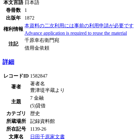
本文言語
日本語
巻冊数
1
出版年
1872
本資料の二次利用には事前の利用申請が必要です
権利情報
Advance application is required to reuse the material
千原幸右衛門宛
注記
借用金依頼
詳細
レコードID
1582847
著者名
著者
豊津堤半蔵より
7 金融
主題
(5)貸借
カテゴリ
歴史
所蔵場所
記録資料館
所在記号
1139-26
文庫名
日田千原家文書