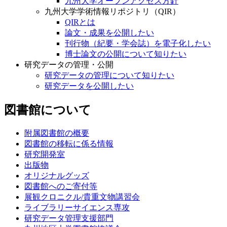
九州大学オープンアクセス方針
九州大学学術情報リポジトリ（QIR）
QIRとは
論文・成果を公開したい
刊行物（紀要・学会誌）を電子化したい
博士論文の公開について知りたい
研究データの管理・公開
研究データの管理について知りたい
研究データを公開したい
図書館について
附属図書館の概要
図書館の移転に係る情報
研究開発室
出版物
オリジナルグッズ
図書館へのご寄付等
展観クロニクル/貴重文物講習会
ライブラリーサイエンス専攻
研究データ管理支援部門