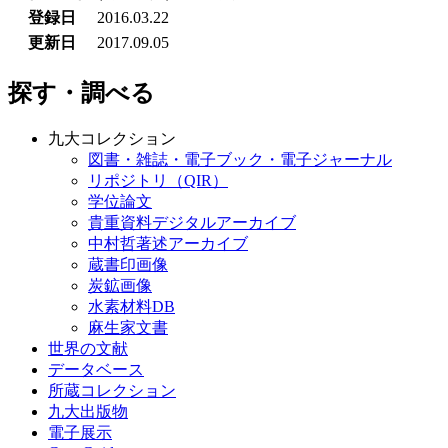
登録日
2016.03.22
更新日
2017.09.05
探す・調べる
九大コレクション
図書・雑誌・電子ブック・電子ジャーナル
リポジトリ（QIR）
学位論文
貴重資料デジタルアーカイブ
中村哲著述アーカイブ
蔵書印画像
炭鉱画像
水素材料DB
麻生家文書
世界の文献
データベース
所蔵コレクション
九大出版物
電子展示