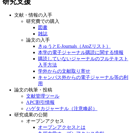
研究支援
文献・情報の入手
研究費での購入
図書
雑誌
論文の入手
きゅうとE-Journals（AtoZリスト）
本学の電子ジャーナル購読に関する情報
購読していないジャーナルのフルテキスト
入手方法
学外からの文献取り寄せ
キャンパス外からの電子ジャーナル等の利
用
論文の執筆・投稿
文献管理ツール
APC割引情報
ハゲタカジャーナル（注意喚起）
研究成果の公開
オープンアクセス
オープンアクセスとは