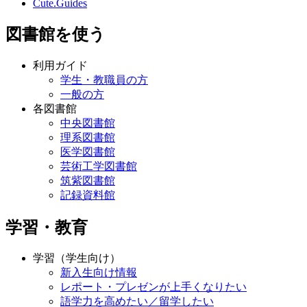
Cute.Guides
図書館を使う
利用ガイド
学生・教職員の方
一般の方
各図書館
中央図書館
理系図書館
医学図書館
芸術工学図書館
筑紫図書館
記録資料館
学習・教育
学習（学生向け）
新入生向け情報
レポート・プレゼンが上手くなりたい
語学力を高めたい／留学したい