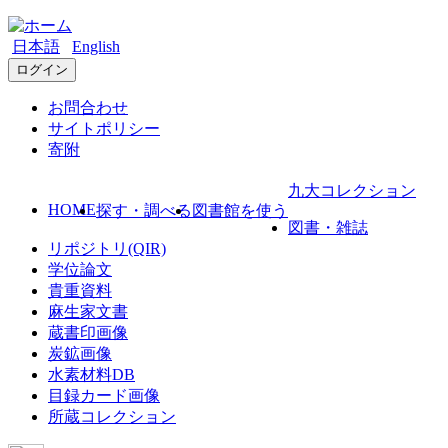
日本語
English
ログイン
お問合わせ
サイトポリシー
寄附
九大コレクション
HOME
探す・調べる
図書館を使う
図書・雑誌
リポジトリ(QIR)
学位論文
貴重資料
麻生家文書
蔵書印画像
炭鉱画像
水素材料DB
目録カード画像
所蔵コレクション