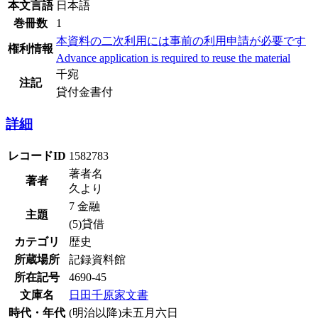
本文言語
日本語
巻冊数
1
本資料の二次利用には事前の利用申請が必要です
権利情報
Advance application is required to reuse the material
千宛
注記
貸付金書付
詳細
レコードID
1582783
著者名
著者
久より
7 金融
主題
(5)貸借
カテゴリ
歴史
所蔵場所
記録資料館
所在記号
4690-45
文庫名
日田千原家文書
時代・年代
(明治以降)未五月六日