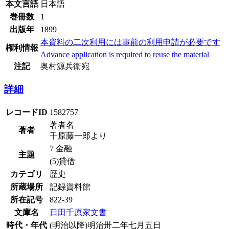
本文言語
日本語
巻冊数
1
出版年
1899
本資料の二次利用には事前の利用申請が必要です
権利情報
Advance application is required to reuse the material
注記
奥村源兵衛宛
詳細
レコードID
1582757
著者名
著者
千原藤一郎より
7 金融
主題
(5)貸借
カテゴリ
歴史
所蔵場所
記録資料館
所在記号
822-39
文庫名
日田千原家文書
時代・年代
(明治以降)明治卅二年七月五日