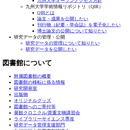
九州大学オープンアクセス方針
九州大学学術情報リポジトリ（QIR）
QIRとは
論文・成果を公開したい
刊行物（紀要・学会誌）を電子化したい
博士論文の公開について知りたい
研究データの管理・公開
研究データの管理について知りたい
研究データを公開したい
図書館について
附属図書館の概要
図書館の移転に係る情報
研究開発室
出版物
オリジナルグッズ
図書館へのご寄付等
展観クロニクル/貴重文物講習会
ライブラリーサイエンス専攻
研究データ管理支援部門