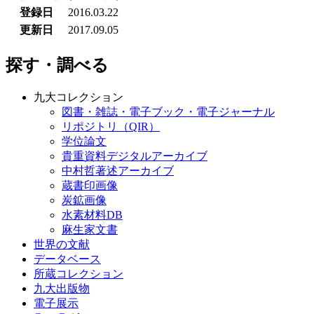
登録日
2016.03.22
更新日
2017.09.05
探す・調べる
九大コレクション
図書・雑誌・電子ブック・電子ジャーナル
リポジトリ（QIR）
学位論文
貴重資料デジタルアーカイブ
中村哲著述アーカイブ
蔵書印画像
炭鉱画像
水素材料DB
麻生家文書
世界の文献
データベース
所蔵コレクション
九大出版物
電子展示