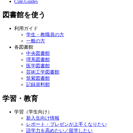
Cute.Guides
図書館を使う
利用ガイド
学生・教職員の方
一般の方
各図書館
中央図書館
理系図書館
医学図書館
芸術工学図書館
筑紫図書館
記録資料館
学習・教育
学習（学生向け）
新入生向け情報
レポート・プレゼンが上手くなりたい
語学力を高めたい／留学したい