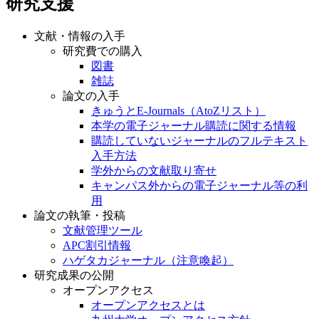
研究支援
文献・情報の入手
研究費での購入
図書
雑誌
論文の入手
きゅうとE-Journals（AtoZリスト）
本学の電子ジャーナル購読に関する情報
購読していないジャーナルのフルテキスト
入手方法
学外からの文献取り寄せ
キャンパス外からの電子ジャーナル等の利
用
論文の執筆・投稿
文献管理ツール
APC割引情報
ハゲタカジャーナル（注意喚起）
研究成果の公開
オープンアクセス
オープンアクセスとは