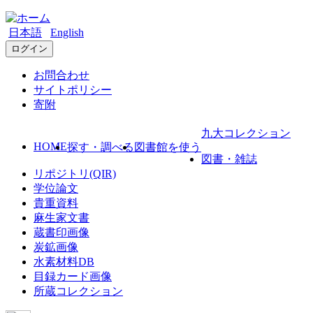
日本語
English
ログイン
お問合わせ
サイトポリシー
寄附
九大コレクション
HOME
探す・調べる
図書館を使う
図書・雑誌
リポジトリ(QIR)
学位論文
貴重資料
麻生家文書
蔵書印画像
炭鉱画像
水素材料DB
目録カード画像
所蔵コレクション