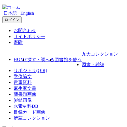
日本語
English
ログイン
お問合わせ
サイトポリシー
寄附
九大コレクション
HOME
探す・調べる
図書館を使う
図書・雑誌
リポジトリ(QIR)
学位論文
貴重資料
麻生家文書
蔵書印画像
炭鉱画像
水素材料DB
目録カード画像
所蔵コレクション