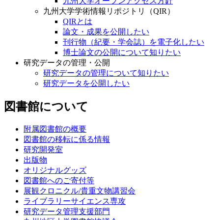
九州大学オープンアクセス方針
九州大学学術情報リポジトリ（QIR）
QIRとは
論文・成果を公開したい
刊行物（紀要・学会誌）を電子化したい
博士論文の公開について知りたい
研究データの管理・公開
研究データの管理について知りたい
研究データを公開したい
図書館について
附属図書館の概要
図書館の移転に係る情報
研究開発室
出版物
オリジナルグッズ
図書館へのご寄付等
展観クロニクル/貴重文物講習会
ライブラリーサイエンス専攻
研究データ管理支援部門