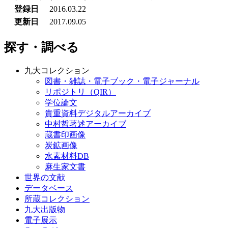
登録日
2016.03.22
更新日
2017.09.05
探す・調べる
九大コレクション
図書・雑誌・電子ブック・電子ジャーナル
リポジトリ（QIR）
学位論文
貴重資料デジタルアーカイブ
中村哲著述アーカイブ
蔵書印画像
炭鉱画像
水素材料DB
麻生家文書
世界の文献
データベース
所蔵コレクション
九大出版物
電子展示