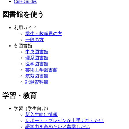
Cute.Guides
図書館を使う
利用ガイド
学生・教職員の方
一般の方
各図書館
中央図書館
理系図書館
医学図書館
芸術工学図書館
筑紫図書館
記録資料館
学習・教育
学習（学生向け）
新入生向け情報
レポート・プレゼンが上手くなりたい
語学力を高めたい／留学したい