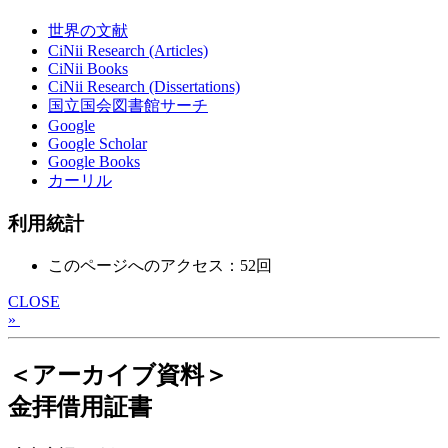
世界の文献
CiNii Research (Articles)
CiNii Books
CiNii Research (Dissertations)
国立国会図書館サーチ
Google
Google Scholar
Google Books
カーリル
利用統計
このページへのアクセス：52回
CLOSE
»
＜アーカイブ資料＞
金拝借用証書