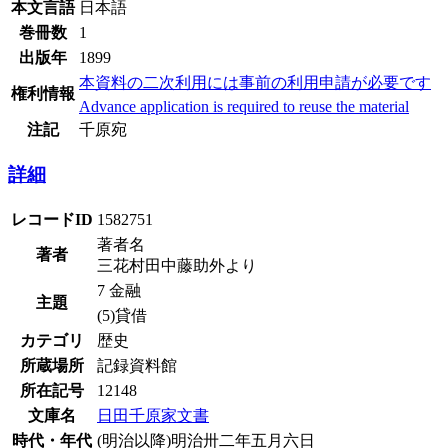
本文言語
日本語
巻冊数
1
出版年
1899
本資料の二次利用には事前の利用申請が必要です
権利情報
Advance application is required to reuse the material
注記
千原宛
詳細
レコードID
1582751
著者名
著者
三花村田中藤助外より
7 金融
主題
(5)貸借
カテゴリ
歴史
所蔵場所
記録資料館
所在記号
12148
文庫名
日田千原家文書
時代・年代
(明治以降)明治卅二年五月六日