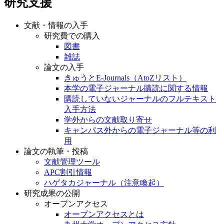
研究支援
文献・情報の入手
研究費での購入
図書
雑誌
論文の入手
きゅうとE-Journals（AtoZリスト）
本学の電子ジャーナル購読に関する情報
購読していないジャーナルのフルテキスト
入手方法
学外からの文献取り寄せ
キャンパス外からの電子ジャーナル等の利
用
論文の執筆・投稿
文献管理ツール
APC割引情報
ハゲタカジャーナル（注意喚起）
研究成果の公開
オープンアクセス
オープンアクセスとは