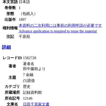
本文言語
日本語
巻冊数
1
形態
（包紙入）
出版年
1897
本資料の二次利用には事前の利用申請が必要です
権利情報
Advance application is required to reuse the material
注記
千原宛
詳細
レコードID
1582728
著者名
著者
田中藤助より
7 金融
主題
(5)貸借
カテゴリ
歴史
所蔵場所
記録資料館
所在記号
12146
文庫名
日田千原家文書