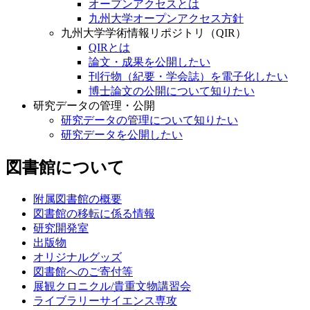
オープンアクセスとは
九州大学オープンアクセス方針
九州大学学術情報リポジトリ（QIR）
QIRとは
論文・成果を公開したい
刊行物（紀要・学会誌）を電子化したい
博士論文の公開について知りたい
研究データの管理・公開
研究データの管理について知りたい
研究データを公開したい
図書館について
附属図書館の概要
図書館の移転に係る情報
研究開発室
出版物
オリジナルグッズ
図書館へのご寄付等
展観クロニクル/貴重文物講習会
ライブラリーサイエンス専攻