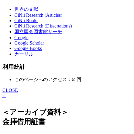
世界の文献
CiNii Research (Articles)
CiNii Books
CiNii Research (Dissertations)
国立国会図書館サーチ
Google
Google Scholar
Google Books
カーリル
利用統計
このページへのアクセス：65回
CLOSE
»
＜アーカイブ資料＞
金拝借用証書