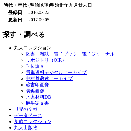
時代・年代
(明治以降)明治卅年九月廿六日
登録日
2016.03.22
更新日
2017.09.05
探す・調べる
九大コレクション
図書・雑誌・電子ブック・電子ジャーナル
リポジトリ（QIR）
学位論文
貴重資料デジタルアーカイブ
中村哲著述アーカイブ
蔵書印画像
炭鉱画像
水素材料DB
麻生家文書
世界の文献
データベース
所蔵コレクション
九大出版物