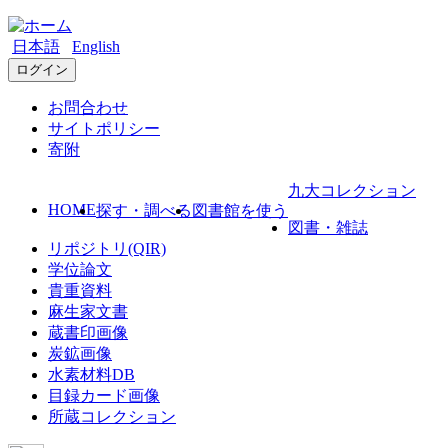
日本語
English
ログイン
お問合わせ
サイトポリシー
寄附
九大コレクション
HOME
探す・調べる
図書館を使う
図書・雑誌
リポジトリ(QIR)
学位論文
貴重資料
麻生家文書
蔵書印画像
炭鉱画像
水素材料DB
目録カード画像
所蔵コレクション