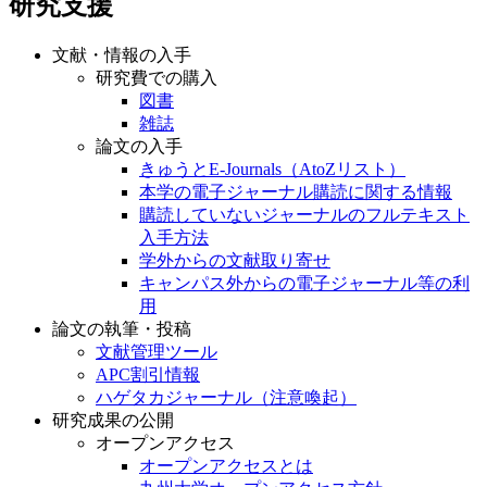
研究支援
文献・情報の入手
研究費での購入
図書
雑誌
論文の入手
きゅうとE-Journals（AtoZリスト）
本学の電子ジャーナル購読に関する情報
購読していないジャーナルのフルテキスト
入手方法
学外からの文献取り寄せ
キャンパス外からの電子ジャーナル等の利
用
論文の執筆・投稿
文献管理ツール
APC割引情報
ハゲタカジャーナル（注意喚起）
研究成果の公開
オープンアクセス
オープンアクセスとは