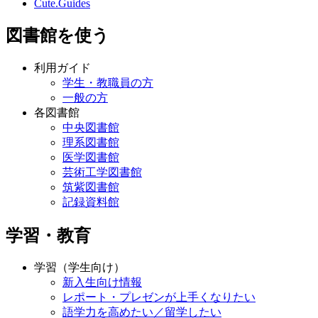
Cute.Guides
図書館を使う
利用ガイド
学生・教職員の方
一般の方
各図書館
中央図書館
理系図書館
医学図書館
芸術工学図書館
筑紫図書館
記録資料館
学習・教育
学習（学生向け）
新入生向け情報
レポート・プレゼンが上手くなりたい
語学力を高めたい／留学したい