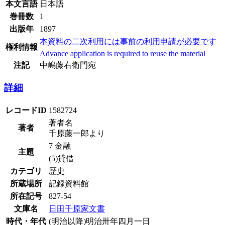
本文言語
日本語
巻冊数
1
出版年
1897
本資料の二次利用には事前の利用申請が必要です
権利情報
Advance application is required to reuse the material
注記
中嶋藤右衛門宛
詳細
レコードID
1582724
著者名
著者
千原藤一郎より
7 金融
主題
(5)貸借
カテゴリ
歴史
所蔵場所
記録資料館
所在記号
827-54
文庫名
日田千原家文書
時代・年代
(明治以降)明治卅年四月一日