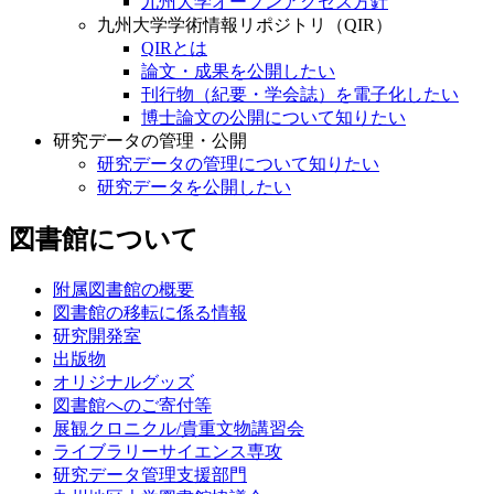
九州大学オープンアクセス方針
九州大学学術情報リポジトリ（QIR）
QIRとは
論文・成果を公開したい
刊行物（紀要・学会誌）を電子化したい
博士論文の公開について知りたい
研究データの管理・公開
研究データの管理について知りたい
研究データを公開したい
図書館について
附属図書館の概要
図書館の移転に係る情報
研究開発室
出版物
オリジナルグッズ
図書館へのご寄付等
展観クロニクル/貴重文物講習会
ライブラリーサイエンス専攻
研究データ管理支援部門