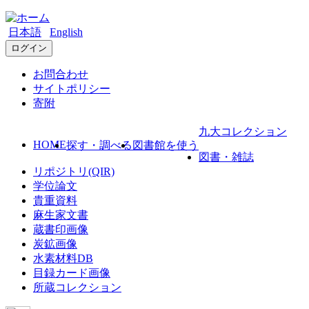
日本語
English
ログイン
お問合わせ
サイトポリシー
寄附
九大コレクション
HOME
探す・調べる
図書館を使う
図書・雑誌
リポジトリ(QIR)
学位論文
貴重資料
麻生家文書
蔵書印画像
炭鉱画像
水素材料DB
目録カード画像
所蔵コレクション