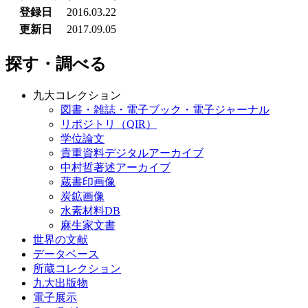
登録日
2016.03.22
更新日
2017.09.05
探す・調べる
九大コレクション
図書・雑誌・電子ブック・電子ジャーナル
リポジトリ（QIR）
学位論文
貴重資料デジタルアーカイブ
中村哲著述アーカイブ
蔵書印画像
炭鉱画像
水素材料DB
麻生家文書
世界の文献
データベース
所蔵コレクション
九大出版物
電子展示