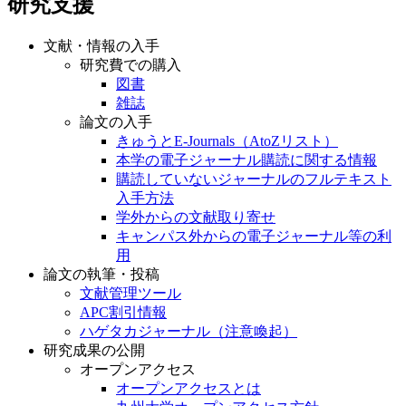
研究支援
文献・情報の入手
研究費での購入
図書
雑誌
論文の入手
きゅうとE-Journals（AtoZリスト）
本学の電子ジャーナル購読に関する情報
購読していないジャーナルのフルテキスト
入手方法
学外からの文献取り寄せ
キャンパス外からの電子ジャーナル等の利
用
論文の執筆・投稿
文献管理ツール
APC割引情報
ハゲタカジャーナル（注意喚起）
研究成果の公開
オープンアクセス
オープンアクセスとは