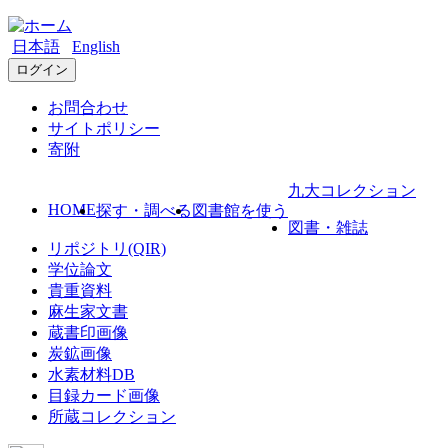
日本語
English
ログイン
お問合わせ
サイトポリシー
寄附
九大コレクション
HOME
探す・調べる
図書館を使う
図書・雑誌
リポジトリ(QIR)
学位論文
貴重資料
麻生家文書
蔵書印画像
炭鉱画像
水素材料DB
目録カード画像
所蔵コレクション