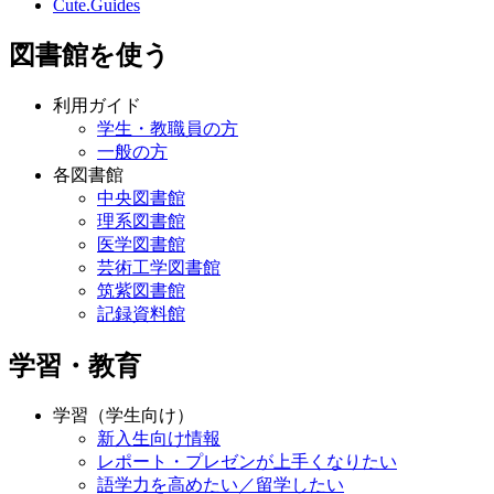
Cute.Guides
図書館を使う
利用ガイド
学生・教職員の方
一般の方
各図書館
中央図書館
理系図書館
医学図書館
芸術工学図書館
筑紫図書館
記録資料館
学習・教育
学習（学生向け）
新入生向け情報
レポート・プレゼンが上手くなりたい
語学力を高めたい／留学したい