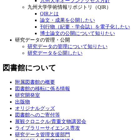
九州大学オープンアクセス方針
九州大学学術情報リポジトリ（QIR）
QIRとは
論文・成果を公開したい
刊行物（紀要・学会誌）を電子化したい
博士論文の公開について知りたい
研究データの管理・公開
研究データの管理について知りたい
研究データを公開したい
図書館について
附属図書館の概要
図書館の移転に係る情報
研究開発室
出版物
オリジナルグッズ
図書館へのご寄付等
展観クロニクル/貴重文物講習会
ライブラリーサイエンス専攻
研究データ管理支援部門