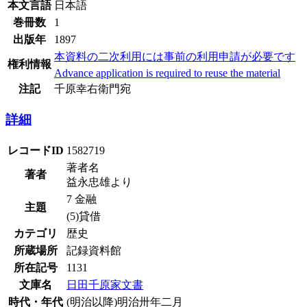
本文言語
日本語
巻冊数
1
出版年
1897
本資料の二次利用には事前の利用申請が必要です
権利情報
Advance application is required to reuse the material
注記
千原幸右衛門宛
詳細
レコードID
1582719
著者名
著者
益永忠雄より
7 金融
主題
(5)貸借
カテゴリ
歴史
所蔵場所
記録資料館
所在記号
1131
文庫名
日田千原家文書
時代・年代
(明治以降)明治卅年二月