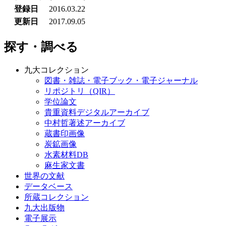
登録日
2016.03.22
更新日
2017.09.05
探す・調べる
九大コレクション
図書・雑誌・電子ブック・電子ジャーナル
リポジトリ（QIR）
学位論文
貴重資料デジタルアーカイブ
中村哲著述アーカイブ
蔵書印画像
炭鉱画像
水素材料DB
麻生家文書
世界の文献
データベース
所蔵コレクション
九大出版物
電子展示