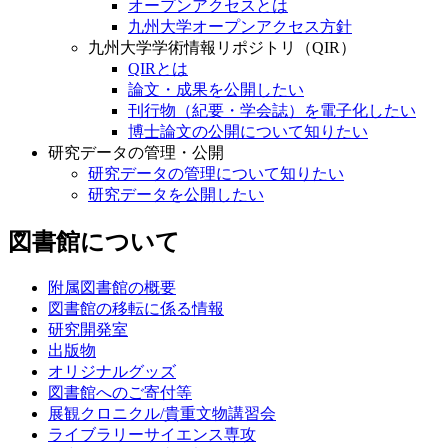
オープンアクセスとは
九州大学オープンアクセス方針
九州大学学術情報リポジトリ（QIR）
QIRとは
論文・成果を公開したい
刊行物（紀要・学会誌）を電子化したい
博士論文の公開について知りたい
研究データの管理・公開
研究データの管理について知りたい
研究データを公開したい
図書館について
附属図書館の概要
図書館の移転に係る情報
研究開発室
出版物
オリジナルグッズ
図書館へのご寄付等
展観クロニクル/貴重文物講習会
ライブラリーサイエンス専攻