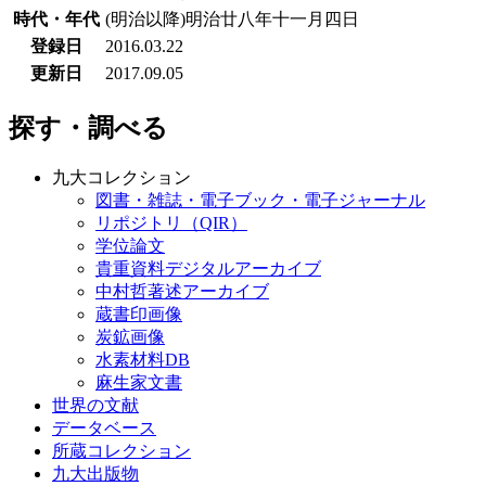
時代・年代
(明治以降)明治廿八年十一月四日
登録日
2016.03.22
更新日
2017.09.05
探す・調べる
九大コレクション
図書・雑誌・電子ブック・電子ジャーナル
リポジトリ（QIR）
学位論文
貴重資料デジタルアーカイブ
中村哲著述アーカイブ
蔵書印画像
炭鉱画像
水素材料DB
麻生家文書
世界の文献
データベース
所蔵コレクション
九大出版物