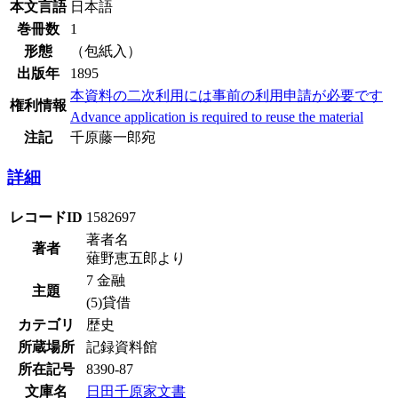
本文言語
日本語
巻冊数
1
形態
（包紙入）
出版年
1895
本資料の二次利用には事前の利用申請が必要です
権利情報
Advance application is required to reuse the material
注記
千原藤一郎宛
詳細
レコードID
1582697
著者名
著者
薙野恵五郎より
7 金融
主題
(5)貸借
カテゴリ
歴史
所蔵場所
記録資料館
所在記号
8390-87
文庫名
日田千原家文書