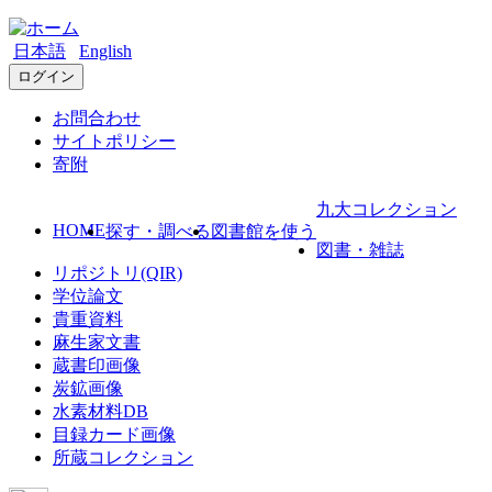
日本語
English
ログイン
お問合わせ
サイトポリシー
寄附
九大コレクション
HOME
探す・調べる
図書館を使う
図書・雑誌
リポジトリ(QIR)
学位論文
貴重資料
麻生家文書
蔵書印画像
炭鉱画像
水素材料DB
目録カード画像
所蔵コレクション