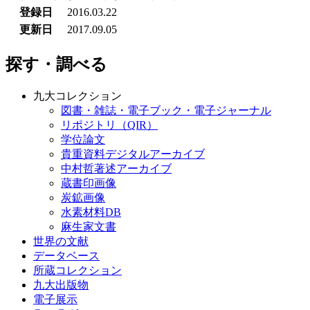
登録日
2016.03.22
更新日
2017.09.05
探す・調べる
九大コレクション
図書・雑誌・電子ブック・電子ジャーナル
リポジトリ（QIR）
学位論文
貴重資料デジタルアーカイブ
中村哲著述アーカイブ
蔵書印画像
炭鉱画像
水素材料DB
麻生家文書
世界の文献
データベース
所蔵コレクション
九大出版物
電子展示