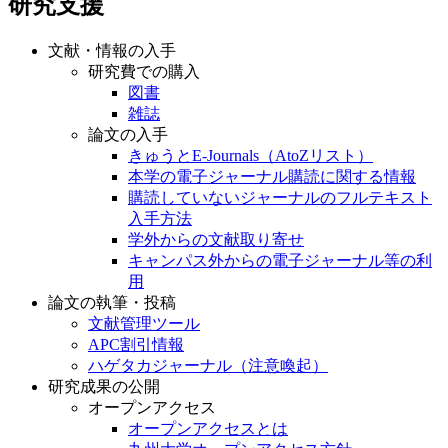
研究支援
文献・情報の入手
研究費での購入
図書
雑誌
論文の入手
きゅうとE-Journals（AtoZリスト）
本学の電子ジャーナル購読に関する情報
購読していないジャーナルのフルテキスト
入手方法
学外からの文献取り寄せ
キャンパス外からの電子ジャーナル等の利
用
論文の執筆・投稿
文献管理ツール
APC割引情報
ハゲタカジャーナル（注意喚起）
研究成果の公開
オープンアクセス
オープンアクセスとは