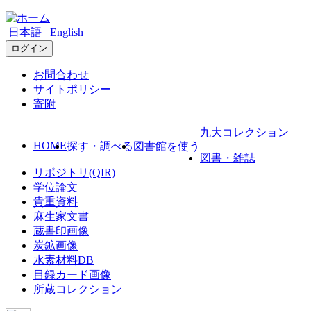
日本語
English
ログイン
お問合わせ
サイトポリシー
寄附
九大コレクション
HOME
探す・調べる
図書館を使う
図書・雑誌
リポジトリ(QIR)
学位論文
貴重資料
麻生家文書
蔵書印画像
炭鉱画像
水素材料DB
目録カード画像
所蔵コレクション