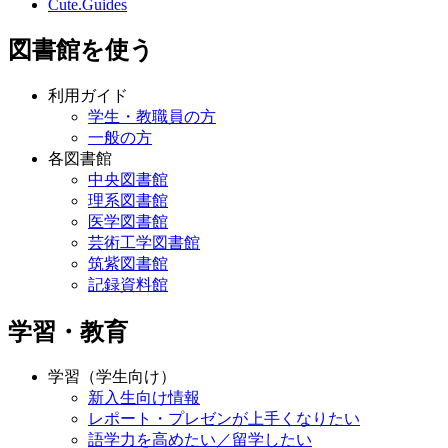
Cute.Guides
図書館を使う
利用ガイド
学生・教職員の方
一般の方
各図書館
中央図書館
理系図書館
医学図書館
芸術工学図書館
筑紫図書館
記録資料館
学習・教育
学習（学生向け）
新入生向け情報
レポート・プレゼンが上手くなりたい
語学力を高めたい／留学したい