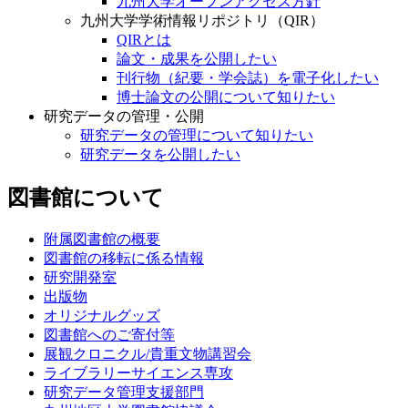
九州大学オープンアクセス方針
九州大学学術情報リポジトリ（QIR）
QIRとは
論文・成果を公開したい
刊行物（紀要・学会誌）を電子化したい
博士論文の公開について知りたい
研究データの管理・公開
研究データの管理について知りたい
研究データを公開したい
図書館について
附属図書館の概要
図書館の移転に係る情報
研究開発室
出版物
オリジナルグッズ
図書館へのご寄付等
展観クロニクル/貴重文物講習会
ライブラリーサイエンス専攻
研究データ管理支援部門