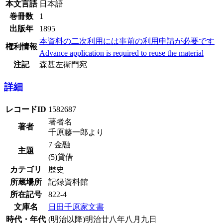
本文言語
日本語
巻冊数
1
出版年
1895
本資料の二次利用には事前の利用申請が必要です
権利情報
Advance application is required to reuse the material
注記
森甚左衛門宛
詳細
レコードID
1582687
著者名
著者
千原藤一郎より
7 金融
主題
(5)貸借
カテゴリ
歴史
所蔵場所
記録資料館
所在記号
822-4
文庫名
日田千原家文書
時代・年代
(明治以降)明治廿八年八月九日