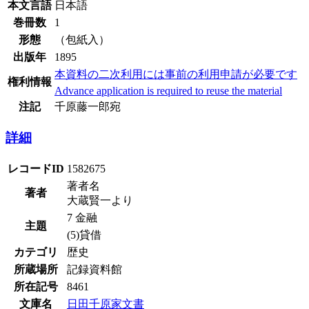
本文言語
日本語
巻冊数
1
形態
（包紙入）
出版年
1895
本資料の二次利用には事前の利用申請が必要です
権利情報
Advance application is required to reuse the material
注記
千原藤一郎宛
詳細
レコードID
1582675
著者名
著者
大蔵賢一より
7 金融
主題
(5)貸借
カテゴリ
歴史
所蔵場所
記録資料館
所在記号
8461
文庫名
日田千原家文書