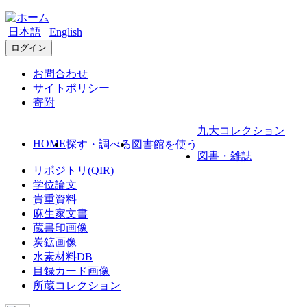
日本語
English
ログイン
お問合わせ
サイトポリシー
寄附
九大コレクション
HOME
探す・調べる
図書館を使う
図書・雑誌
リポジトリ(QIR)
学位論文
貴重資料
麻生家文書
蔵書印画像
炭鉱画像
水素材料DB
目録カード画像
所蔵コレクション