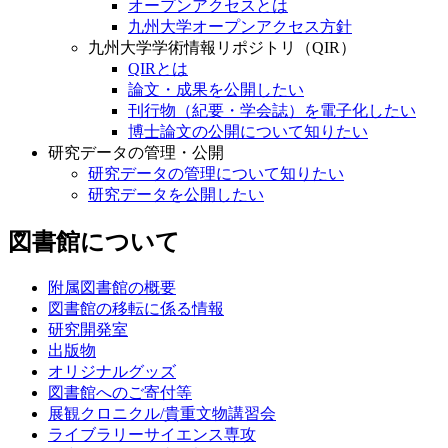
オープンアクセスとは
九州大学オープンアクセス方針
九州大学学術情報リポジトリ（QIR）
QIRとは
論文・成果を公開したい
刊行物（紀要・学会誌）を電子化したい
博士論文の公開について知りたい
研究データの管理・公開
研究データの管理について知りたい
研究データを公開したい
図書館について
附属図書館の概要
図書館の移転に係る情報
研究開発室
出版物
オリジナルグッズ
図書館へのご寄付等
展観クロニクル/貴重文物講習会
ライブラリーサイエンス専攻