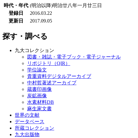
時代・年代
(明治以降)明治廿八年一月廿三日
登録日
2016.03.22
更新日
2017.09.05
探す・調べる
九大コレクション
図書・雑誌・電子ブック・電子ジャーナル
リポジトリ（QIR）
学位論文
貴重資料デジタルアーカイブ
中村哲著述アーカイブ
蔵書印画像
炭鉱画像
水素材料DB
麻生家文書
世界の文献
データベース
所蔵コレクション
九大出版物