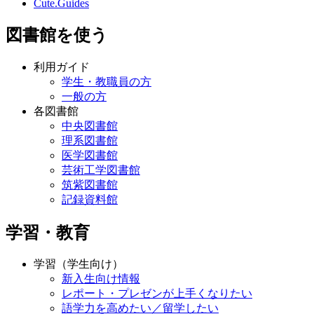
Cute.Guides
図書館を使う
利用ガイド
学生・教職員の方
一般の方
各図書館
中央図書館
理系図書館
医学図書館
芸術工学図書館
筑紫図書館
記録資料館
学習・教育
学習（学生向け）
新入生向け情報
レポート・プレゼンが上手くなりたい
語学力を高めたい／留学したい