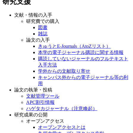
研究支援
文献・情報の入手
研究費での購入
図書
雑誌
論文の入手
きゅうとE-Journals（AtoZリスト）
本学の電子ジャーナル購読に関する情報
購読していないジャーナルのフルテキスト
入手方法
学外からの文献取り寄せ
キャンパス外からの電子ジャーナル等の利
用
論文の執筆・投稿
文献管理ツール
APC割引情報
ハゲタカジャーナル（注意喚起）
研究成果の公開
オープンアクセス
オープンアクセスとは