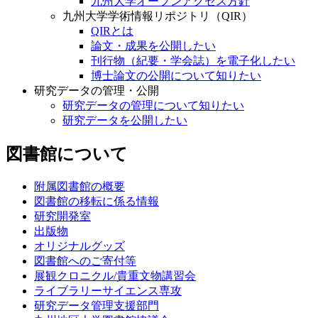
九州大学オープンアクセス方針
九州大学学術情報リポジトリ（QIR）
QIRとは
論文・成果を公開したい
刊行物（紀要・学会誌）を電子化したい
博士論文の公開について知りたい
研究データの管理・公開
研究データの管理について知りたい
研究データを公開したい
図書館について
附属図書館の概要
図書館の移転に係る情報
研究開発室
出版物
オリジナルグッズ
図書館へのご寄付等
展観クロニクル/貴重文物講習会
ライブラリーサイエンス専攻
研究データ管理支援部門