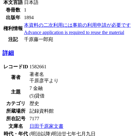
本文言語
日本語
巻冊数
1
出版年
1894
本資料の二次利用には事前の利用申請が必要です
権利情報
Advance application is required to reuse the material
注記
千原藤一郎宛
詳細
レコードID
1582661
著者名
著者
千原彦平より
7 金融
主題
(5)貸借
カテゴリ
歴史
所蔵場所
記録資料館
所在記号
7177
文庫名
日田千原家文書
時代・年代
(明治以降)明治廿七年七月九日