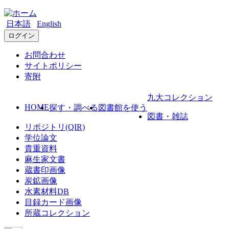
日本語
English
ログイン
お問合わせ
サイトポリシー
寄附
九大コレクション
HOME
探す・調べる
図書館を使う
図書・雑誌
リポジトリ(QIR)
学位論文
貴重資料
麻生家文書
蔵書印画像
炭鉱画像
水素材料DB
目録カード画像
所蔵コレクション