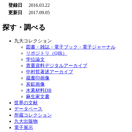
登録日
2016.03.22
更新日
2017.09.05
探す・調べる
九大コレクション
図書・雑誌・電子ブック・電子ジャーナル
リポジトリ（QIR）
学位論文
貴重資料デジタルアーカイブ
中村哲著述アーカイブ
蔵書印画像
炭鉱画像
水素材料DB
麻生家文書
世界の文献
データベース
所蔵コレクション
九大出版物
電子展示