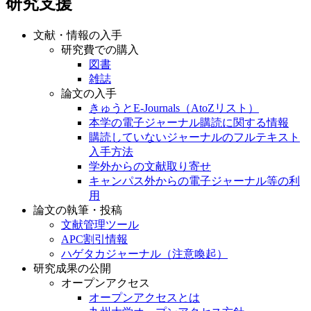
研究支援
文献・情報の入手
研究費での購入
図書
雑誌
論文の入手
きゅうとE-Journals（AtoZリスト）
本学の電子ジャーナル購読に関する情報
購読していないジャーナルのフルテキスト
入手方法
学外からの文献取り寄せ
キャンパス外からの電子ジャーナル等の利
用
論文の執筆・投稿
文献管理ツール
APC割引情報
ハゲタカジャーナル（注意喚起）
研究成果の公開
オープンアクセス
オープンアクセスとは