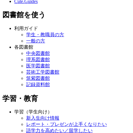
Cute.Guides
図書館を使う
利用ガイド
学生・教職員の方
一般の方
各図書館
中央図書館
理系図書館
医学図書館
芸術工学図書館
筑紫図書館
記録資料館
学習・教育
学習（学生向け）
新入生向け情報
レポート・プレゼンが上手くなりたい
語学力を高めたい／留学したい