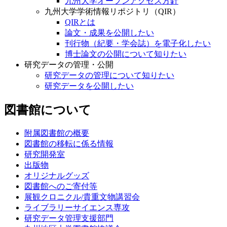
九州大学オープンアクセス方針
九州大学学術情報リポジトリ（QIR）
QIRとは
論文・成果を公開したい
刊行物（紀要・学会誌）を電子化したい
博士論文の公開について知りたい
研究データの管理・公開
研究データの管理について知りたい
研究データを公開したい
図書館について
附属図書館の概要
図書館の移転に係る情報
研究開発室
出版物
オリジナルグッズ
図書館へのご寄付等
展観クロニクル/貴重文物講習会
ライブラリーサイエンス専攻
研究データ管理支援部門