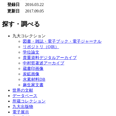
登録日
2016.03.22
更新日
2017.09.05
探す・調べる
九大コレクション
図書・雑誌・電子ブック・電子ジャーナル
リポジトリ（QIR）
学位論文
貴重資料デジタルアーカイブ
中村哲著述アーカイブ
蔵書印画像
炭鉱画像
水素材料DB
麻生家文書
世界の文献
データベース
所蔵コレクション
九大出版物
電子展示