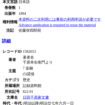
本文言語
日本語
巻冊数
1
出版年
1894
本資料の二次利用には事前の利用申請が必要です
権利情報
Advance application is required to reuse the material
注記
佐藤弥四郎宛
詳細
レコードID
1582653
著者名
著者
千原幸右衛門より
7 金融
主題
(5)貸借
カテゴリ
歴史
所蔵場所
記録資料館
所在記号
822-91
文庫名
日田千原家文書
時代・年代
(明治以降)明治廿七年六月一日