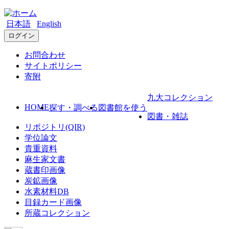
日本語
English
ログイン
お問合わせ
サイトポリシー
寄附
九大コレクション
HOME
探す・調べる
図書館を使う
図書・雑誌
リポジトリ(QIR)
学位論文
貴重資料
麻生家文書
蔵書印画像
炭鉱画像
水素材料DB
目録カード画像
所蔵コレクション