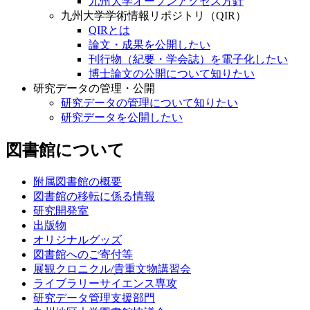
九州大学オープンアクセス方針
九州大学学術情報リポジトリ（QIR）
QIRとは
論文・成果を公開したい
刊行物（紀要・学会誌）を電子化したい
博士論文の公開について知りたい
研究データの管理・公開
研究データの管理について知りたい
研究データを公開したい
図書館について
附属図書館の概要
図書館の移転に係る情報
研究開発室
出版物
オリジナルグッズ
図書館へのご寄付等
展観クロニクル/貴重文物講習会
ライブラリーサイエンス専攻
研究データ管理支援部門