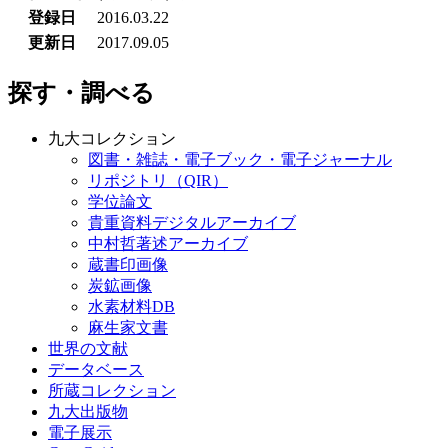
登録日
2016.03.22
更新日
2017.09.05
探す・調べる
九大コレクション
図書・雑誌・電子ブック・電子ジャーナル
リポジトリ（QIR）
学位論文
貴重資料デジタルアーカイブ
中村哲著述アーカイブ
蔵書印画像
炭鉱画像
水素材料DB
麻生家文書
世界の文献
データベース
所蔵コレクション
九大出版物
電子展示