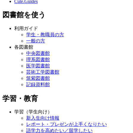
Cute.Guides
図書館を使う
利用ガイド
学生・教職員の方
一般の方
各図書館
中央図書館
理系図書館
医学図書館
芸術工学図書館
筑紫図書館
記録資料館
学習・教育
学習（学生向け）
新入生向け情報
レポート・プレゼンが上手くなりたい
語学力を高めたい／留学したい