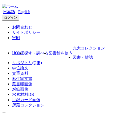
日本語
English
ログイン
お問合わせ
サイトポリシー
寄附
九大コレクション
HOME
探す・調べる
図書館を使う
図書・雑誌
リポジトリ(QIR)
学位論文
貴重資料
麻生家文書
蔵書印画像
炭鉱画像
水素材料DB
目録カード画像
所蔵コレクション