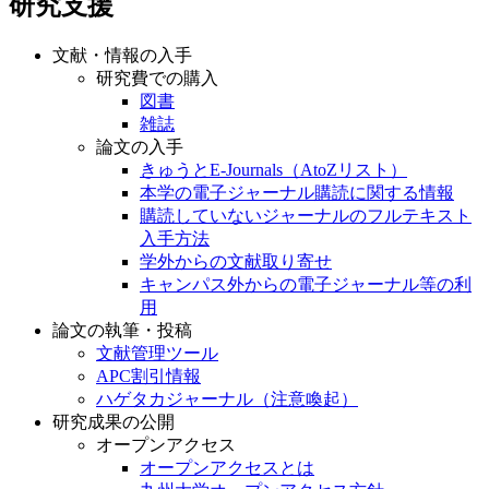
研究支援
文献・情報の入手
研究費での購入
図書
雑誌
論文の入手
きゅうとE-Journals（AtoZリスト）
本学の電子ジャーナル購読に関する情報
購読していないジャーナルのフルテキスト
入手方法
学外からの文献取り寄せ
キャンパス外からの電子ジャーナル等の利
用
論文の執筆・投稿
文献管理ツール
APC割引情報
ハゲタカジャーナル（注意喚起）
研究成果の公開
オープンアクセス
オープンアクセスとは