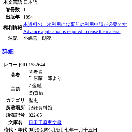
本文言語
日本語
巻冊数
1
出版年
1894
本資料の二次利用には事前の利用申請が必要です
権利情報
Advance application is required to reuse the material
注記
小嶋善一朗宛
詳細
レコードID
1582644
著者名
著者
千原藤一郎より
7 金融
主題
(5)貸借
カテゴリ
歴史
所蔵場所
記録資料館
所在記号
822-85
文庫名
日田千原家文書
時代・年代
(明治以降)明治廿七年一月十五日