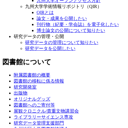
九州大学オープンアクセス方針
九州大学学術情報リポジトリ（QIR）
QIRとは
論文・成果を公開したい
刊行物（紀要・学会誌）を電子化したい
博士論文の公開について知りたい
研究データの管理・公開
研究データの管理について知りたい
研究データを公開したい
図書館について
附属図書館の概要
図書館の移転に係る情報
研究開発室
出版物
オリジナルグッズ
図書館へのご寄付等
展観クロニクル/貴重文物講習会
ライブラリーサイエンス専攻
研究データ管理支援部門