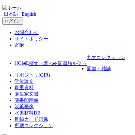
日本語
English
ログイン
お問合わせ
サイトポリシー
寄附
九大コレクション
HOME
探す・調べる
図書館を使う
図書・雑誌
リポジトリ(QIR)
学位論文
貴重資料
麻生家文書
蔵書印画像
炭鉱画像
水素材料DB
目録カード画像
所蔵コレクション