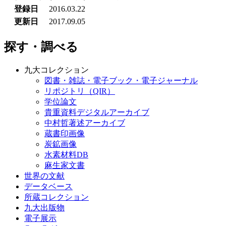
登録日
2016.03.22
更新日
2017.09.05
探す・調べる
九大コレクション
図書・雑誌・電子ブック・電子ジャーナル
リポジトリ（QIR）
学位論文
貴重資料デジタルアーカイブ
中村哲著述アーカイブ
蔵書印画像
炭鉱画像
水素材料DB
麻生家文書
世界の文献
データベース
所蔵コレクション
九大出版物
電子展示