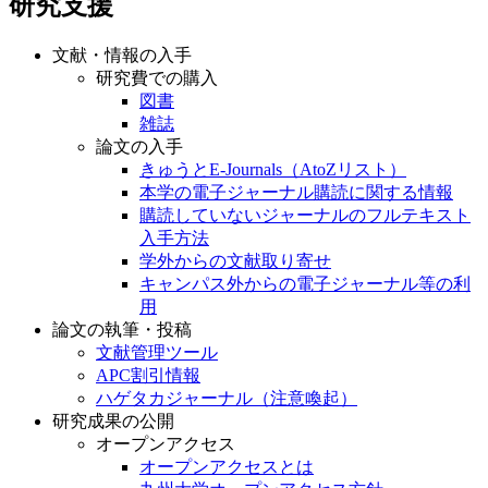
研究支援
文献・情報の入手
研究費での購入
図書
雑誌
論文の入手
きゅうとE-Journals（AtoZリスト）
本学の電子ジャーナル購読に関する情報
購読していないジャーナルのフルテキスト
入手方法
学外からの文献取り寄せ
キャンパス外からの電子ジャーナル等の利
用
論文の執筆・投稿
文献管理ツール
APC割引情報
ハゲタカジャーナル（注意喚起）
研究成果の公開
オープンアクセス
オープンアクセスとは