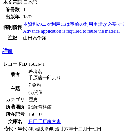
本文言語
日本語
巻冊数
1
出版年
1893
本資料の二次利用には事前の利用申請が必要です
権利情報
Advance application is required to reuse the material
注記
山田為作宛
詳細
レコードID
1582641
著者名
著者
千原藤一郎より
7 金融
主題
(5)貸借
カテゴリ
歴史
所蔵場所
記録資料館
所在記号
150-10
文庫名
日田千原家文書
時代・年代
(明治以降)明治廿六年十二月十七日