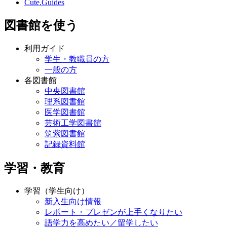
Cute.Guides
図書館を使う
利用ガイド
学生・教職員の方
一般の方
各図書館
中央図書館
理系図書館
医学図書館
芸術工学図書館
筑紫図書館
記録資料館
学習・教育
学習（学生向け）
新入生向け情報
レポート・プレゼンが上手くなりたい
語学力を高めたい／留学したい