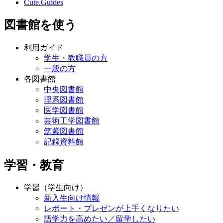
Cute.Guides
図書館を使う
利用ガイド
学生・教職員の方
一般の方
各図書館
中央図書館
理系図書館
医学図書館
芸術工学図書館
筑紫図書館
記録資料館
学習・教育
学習（学生向け）
新入生向け情報
レポート・プレゼンが上手くなりたい
語学力を高めたい／留学したい