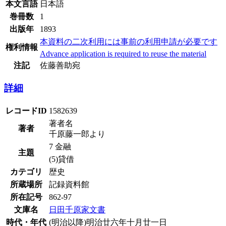
本文言語
日本語
巻冊数
1
出版年
1893
本資料の二次利用には事前の利用申請が必要です
権利情報
Advance application is required to reuse the material
注記
佐藤善助宛
詳細
レコードID
1582639
著者名
著者
千原藤一郎より
7 金融
主題
(5)貸借
カテゴリ
歴史
所蔵場所
記録資料館
所在記号
862-97
文庫名
日田千原家文書
時代・年代
(明治以降)明治廿六年十月廿一日