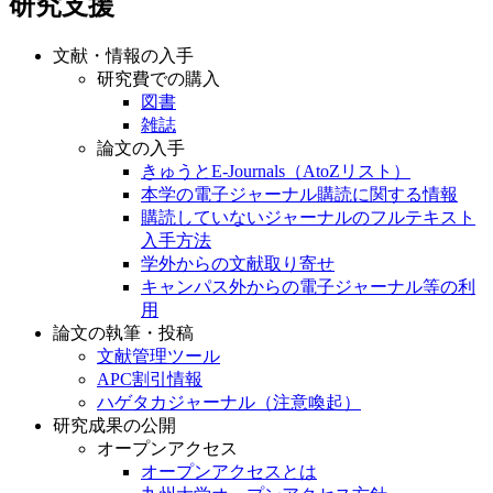
研究支援
文献・情報の入手
研究費での購入
図書
雑誌
論文の入手
きゅうとE-Journals（AtoZリスト）
本学の電子ジャーナル購読に関する情報
購読していないジャーナルのフルテキスト
入手方法
学外からの文献取り寄せ
キャンパス外からの電子ジャーナル等の利
用
論文の執筆・投稿
文献管理ツール
APC割引情報
ハゲタカジャーナル（注意喚起）
研究成果の公開
オープンアクセス
オープンアクセスとは