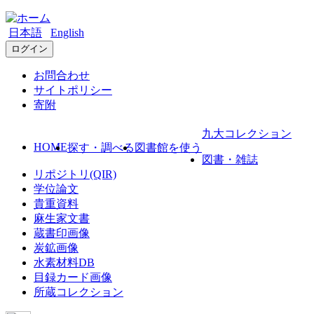
日本語
English
ログイン
お問合わせ
サイトポリシー
寄附
九大コレクション
HOME
探す・調べる
図書館を使う
図書・雑誌
リポジトリ(QIR)
学位論文
貴重資料
麻生家文書
蔵書印画像
炭鉱画像
水素材料DB
目録カード画像
所蔵コレクション