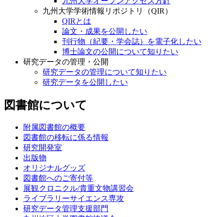
九州大学オープンアクセス方針
九州大学学術情報リポジトリ（QIR）
QIRとは
論文・成果を公開したい
刊行物（紀要・学会誌）を電子化したい
博士論文の公開について知りたい
研究データの管理・公開
研究データの管理について知りたい
研究データを公開したい
図書館について
附属図書館の概要
図書館の移転に係る情報
研究開発室
出版物
オリジナルグッズ
図書館へのご寄付等
展観クロニクル/貴重文物講習会
ライブラリーサイエンス専攻
研究データ管理支援部門