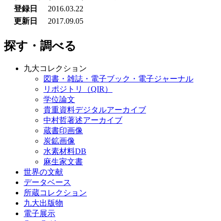
登録日
2016.03.22
更新日
2017.09.05
探す・調べる
九大コレクション
図書・雑誌・電子ブック・電子ジャーナル
リポジトリ（QIR）
学位論文
貴重資料デジタルアーカイブ
中村哲著述アーカイブ
蔵書印画像
炭鉱画像
水素材料DB
麻生家文書
世界の文献
データベース
所蔵コレクション
九大出版物
電子展示