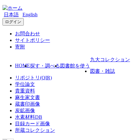
日本語
English
ログイン
お問合わせ
サイトポリシー
寄附
九大コレクション
HOME
探す・調べる
図書館を使う
図書・雑誌
リポジトリ(QIR)
学位論文
貴重資料
麻生家文書
蔵書印画像
炭鉱画像
水素材料DB
目録カード画像
所蔵コレクション