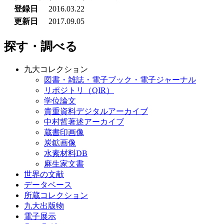
登録日
2016.03.22
更新日
2017.09.05
探す・調べる
九大コレクション
図書・雑誌・電子ブック・電子ジャーナル
リポジトリ（QIR）
学位論文
貴重資料デジタルアーカイブ
中村哲著述アーカイブ
蔵書印画像
炭鉱画像
水素材料DB
麻生家文書
世界の文献
データベース
所蔵コレクション
九大出版物
電子展示