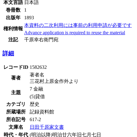
本文言語
日本語
巻冊数
1
出版年
1893
本資料の二次利用には事前の利用申請が必要です
権利情報
Advance application is required to reuse the material
注記
千原幸右衛門宛
詳細
レコードID
1582632
著者名
著者
三花村上原金作外より
7 金融
主題
(5)貸借
カテゴリ
歴史
所蔵場所
記録資料館
所在記号
617-2
文庫名
日田千原家文書
時代・年代
(明治以降)明治廿六年旧七月七日