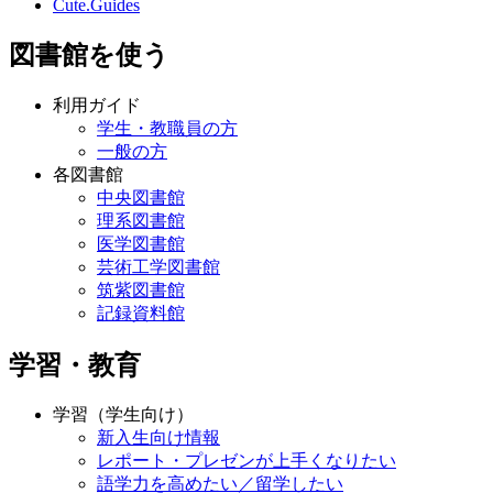
Cute.Guides
図書館を使う
利用ガイド
学生・教職員の方
一般の方
各図書館
中央図書館
理系図書館
医学図書館
芸術工学図書館
筑紫図書館
記録資料館
学習・教育
学習（学生向け）
新入生向け情報
レポート・プレゼンが上手くなりたい
語学力を高めたい／留学したい