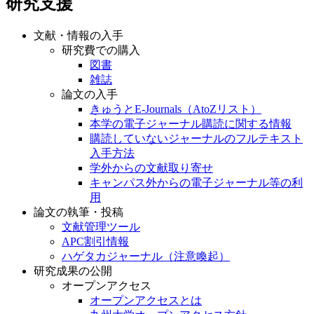
研究支援
文献・情報の入手
研究費での購入
図書
雑誌
論文の入手
きゅうとE-Journals（AtoZリスト）
本学の電子ジャーナル購読に関する情報
購読していないジャーナルのフルテキスト
入手方法
学外からの文献取り寄せ
キャンパス外からの電子ジャーナル等の利
用
論文の執筆・投稿
文献管理ツール
APC割引情報
ハゲタカジャーナル（注意喚起）
研究成果の公開
オープンアクセス
オープンアクセスとは