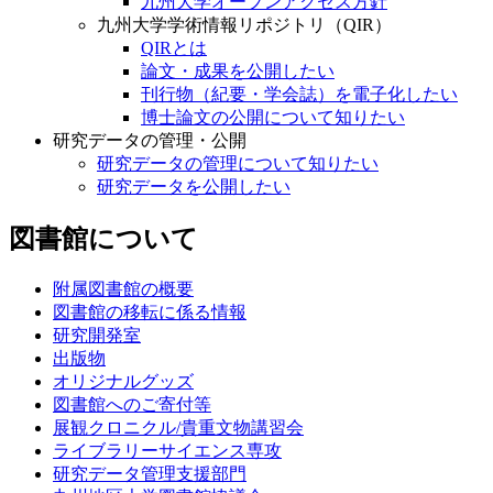
九州大学オープンアクセス方針
九州大学学術情報リポジトリ（QIR）
QIRとは
論文・成果を公開したい
刊行物（紀要・学会誌）を電子化したい
博士論文の公開について知りたい
研究データの管理・公開
研究データの管理について知りたい
研究データを公開したい
図書館について
附属図書館の概要
図書館の移転に係る情報
研究開発室
出版物
オリジナルグッズ
図書館へのご寄付等
展観クロニクル/貴重文物講習会
ライブラリーサイエンス専攻
研究データ管理支援部門