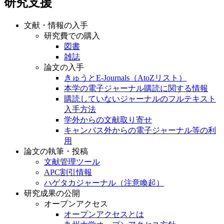
研究支援
文献・情報の入手
研究費での購入
図書
雑誌
論文の入手
きゅうとE-Journals（AtoZリスト）
本学の電子ジャーナル購読に関する情報
購読していないジャーナルのフルテキスト
入手方法
学外からの文献取り寄せ
キャンパス外からの電子ジャーナル等の利
用
論文の執筆・投稿
文献管理ツール
APC割引情報
ハゲタカジャーナル（注意喚起）
研究成果の公開
オープンアクセス
オープンアクセスとは