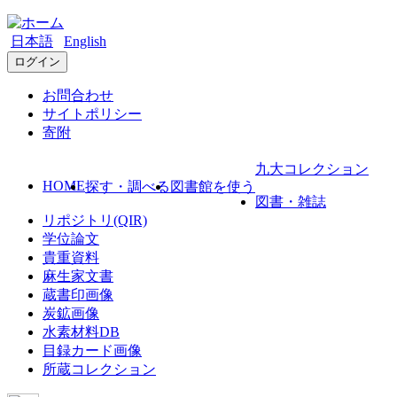
日本語
English
ログイン
お問合わせ
サイトポリシー
寄附
九大コレクション
HOME
探す・調べる
図書館を使う
図書・雑誌
リポジトリ(QIR)
学位論文
貴重資料
麻生家文書
蔵書印画像
炭鉱画像
水素材料DB
目録カード画像
所蔵コレクション