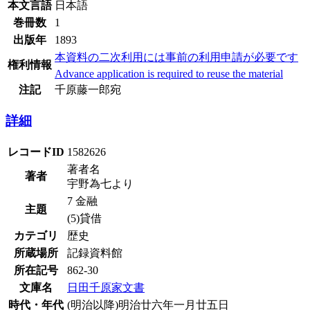
本文言語
日本語
巻冊数
1
出版年
1893
本資料の二次利用には事前の利用申請が必要です
権利情報
Advance application is required to reuse the material
注記
千原藤一郎宛
詳細
レコードID
1582626
著者名
著者
宇野為七より
7 金融
主題
(5)貸借
カテゴリ
歴史
所蔵場所
記録資料館
所在記号
862-30
文庫名
日田千原家文書
時代・年代
(明治以降)明治廿六年一月廿五日