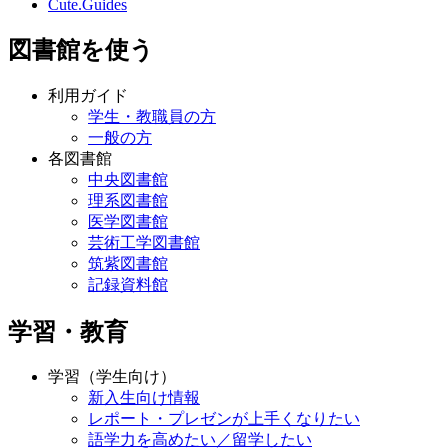
Cute.Guides
図書館を使う
利用ガイド
学生・教職員の方
一般の方
各図書館
中央図書館
理系図書館
医学図書館
芸術工学図書館
筑紫図書館
記録資料館
学習・教育
学習（学生向け）
新入生向け情報
レポート・プレゼンが上手くなりたい
語学力を高めたい／留学したい