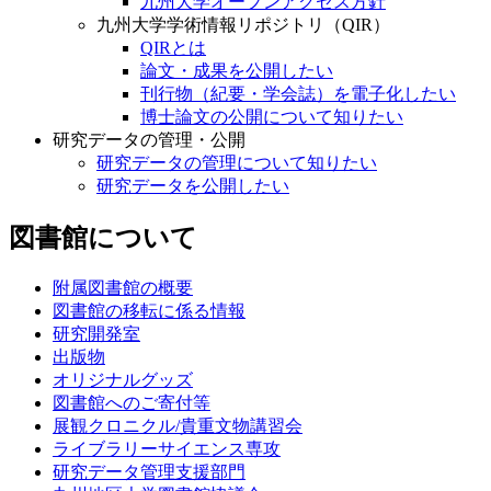
九州大学オープンアクセス方針
九州大学学術情報リポジトリ（QIR）
QIRとは
論文・成果を公開したい
刊行物（紀要・学会誌）を電子化したい
博士論文の公開について知りたい
研究データの管理・公開
研究データの管理について知りたい
研究データを公開したい
図書館について
附属図書館の概要
図書館の移転に係る情報
研究開発室
出版物
オリジナルグッズ
図書館へのご寄付等
展観クロニクル/貴重文物講習会
ライブラリーサイエンス専攻
研究データ管理支援部門