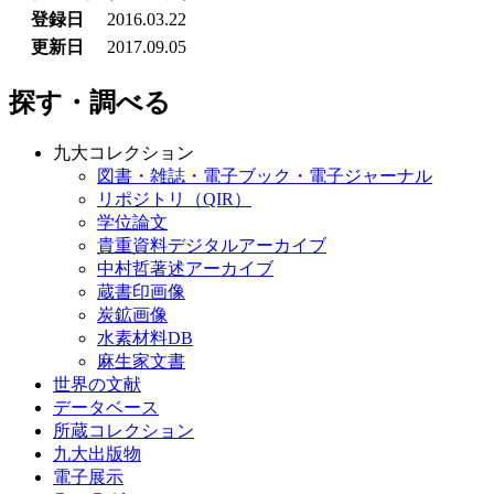
登録日
2016.03.22
更新日
2017.09.05
探す・調べる
九大コレクション
図書・雑誌・電子ブック・電子ジャーナル
リポジトリ（QIR）
学位論文
貴重資料デジタルアーカイブ
中村哲著述アーカイブ
蔵書印画像
炭鉱画像
水素材料DB
麻生家文書
世界の文献
データベース
所蔵コレクション
九大出版物
電子展示