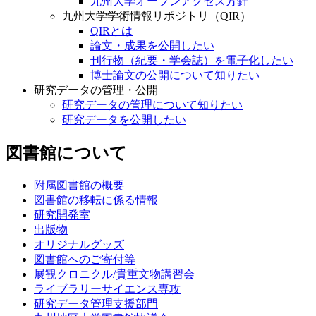
九州大学オープンアクセス方針
九州大学学術情報リポジトリ（QIR）
QIRとは
論文・成果を公開したい
刊行物（紀要・学会誌）を電子化したい
博士論文の公開について知りたい
研究データの管理・公開
研究データの管理について知りたい
研究データを公開したい
図書館について
附属図書館の概要
図書館の移転に係る情報
研究開発室
出版物
オリジナルグッズ
図書館へのご寄付等
展観クロニクル/貴重文物講習会
ライブラリーサイエンス専攻
研究データ管理支援部門