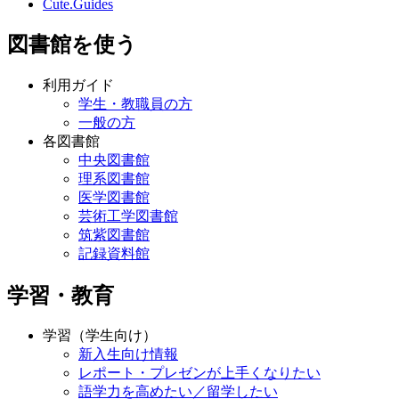
Cute.Guides
図書館を使う
利用ガイド
学生・教職員の方
一般の方
各図書館
中央図書館
理系図書館
医学図書館
芸術工学図書館
筑紫図書館
記録資料館
学習・教育
学習（学生向け）
新入生向け情報
レポート・プレゼンが上手くなりたい
語学力を高めたい／留学したい