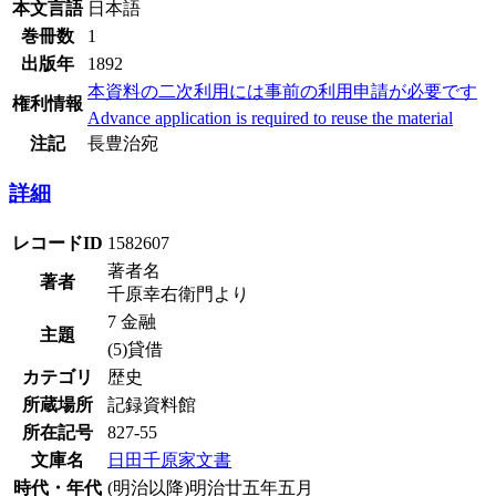
本文言語
日本語
巻冊数
1
出版年
1892
本資料の二次利用には事前の利用申請が必要です
権利情報
Advance application is required to reuse the material
注記
長豊治宛
詳細
レコードID
1582607
著者名
著者
千原幸右衛門より
7 金融
主題
(5)貸借
カテゴリ
歴史
所蔵場所
記録資料館
所在記号
827-55
文庫名
日田千原家文書
時代・年代
(明治以降)明治廿五年五月