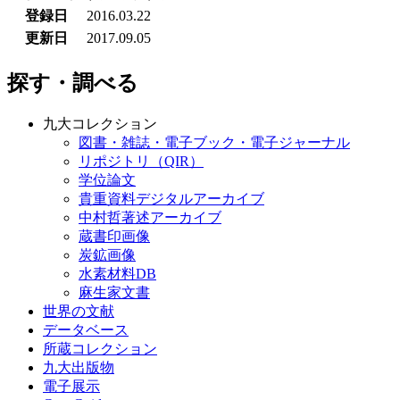
登録日
2016.03.22
更新日
2017.09.05
探す・調べる
九大コレクション
図書・雑誌・電子ブック・電子ジャーナル
リポジトリ（QIR）
学位論文
貴重資料デジタルアーカイブ
中村哲著述アーカイブ
蔵書印画像
炭鉱画像
水素材料DB
麻生家文書
世界の文献
データベース
所蔵コレクション
九大出版物
電子展示