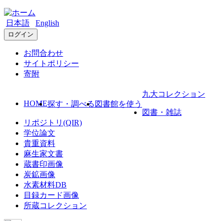
日本語
English
ログイン
お問合わせ
サイトポリシー
寄附
九大コレクション
HOME
探す・調べる
図書館を使う
図書・雑誌
リポジトリ(QIR)
学位論文
貴重資料
麻生家文書
蔵書印画像
炭鉱画像
水素材料DB
目録カード画像
所蔵コレクション