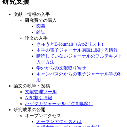
研究支援
文献・情報の入手
研究費での購入
図書
雑誌
論文の入手
きゅうとE-Journals（AtoZリスト）
本学の電子ジャーナル購読に関する情報
購読していないジャーナルのフルテキスト
入手方法
学外からの文献取り寄せ
キャンパス外からの電子ジャーナル等の利
用
論文の執筆・投稿
文献管理ツール
APC割引情報
ハゲタカジャーナル（注意喚起）
研究成果の公開
オープンアクセス
オープンアクセスとは