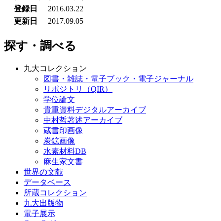
登録日
2016.03.22
更新日
2017.09.05
探す・調べる
九大コレクション
図書・雑誌・電子ブック・電子ジャーナル
リポジトリ（QIR）
学位論文
貴重資料デジタルアーカイブ
中村哲著述アーカイブ
蔵書印画像
炭鉱画像
水素材料DB
麻生家文書
世界の文献
データベース
所蔵コレクション
九大出版物
電子展示