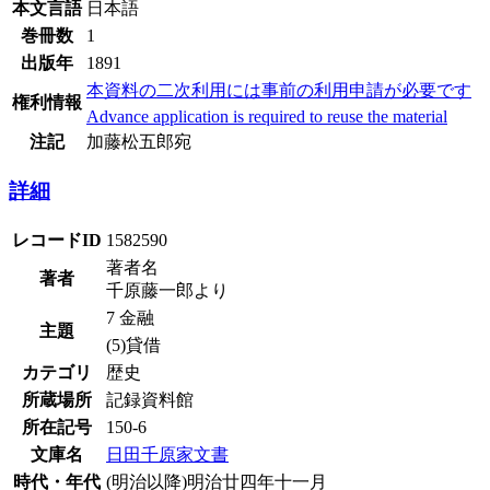
本文言語
日本語
巻冊数
1
出版年
1891
本資料の二次利用には事前の利用申請が必要です
権利情報
Advance application is required to reuse the material
注記
加藤松五郎宛
詳細
レコードID
1582590
著者名
著者
千原藤一郎より
7 金融
主題
(5)貸借
カテゴリ
歴史
所蔵場所
記録資料館
所在記号
150-6
文庫名
日田千原家文書
時代・年代
(明治以降)明治廿四年十一月