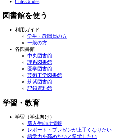
Cute.Guides
図書館を使う
利用ガイド
学生・教職員の方
一般の方
各図書館
中央図書館
理系図書館
医学図書館
芸術工学図書館
筑紫図書館
記録資料館
学習・教育
学習（学生向け）
新入生向け情報
レポート・プレゼンが上手くなりたい
語学力を高めたい／留学したい