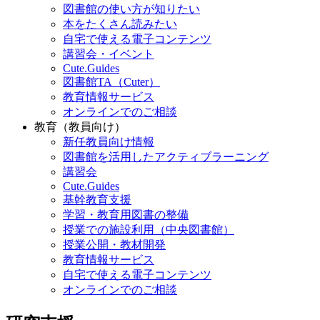
図書館の使い方が知りたい
本をたくさん読みたい
自宅で使える電子コンテンツ
講習会・イベント
Cute.Guides
図書館TA（Cuter）
教育情報サービス
オンラインでのご相談
教育（教員向け）
新任教員向け情報
図書館を活用したアクティブラーニング
講習会
Cute.Guides
基幹教育支援
学習・教育用図書の整備
授業での施設利用（中央図書館）
授業公開・教材開発
教育情報サービス
自宅で使える電子コンテンツ
オンラインでのご相談