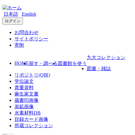
日本語
English
ログイン
お問合わせ
サイトポリシー
寄附
九大コレクション
HOME
探す・調べる
図書館を使う
図書・雑誌
リポジトリ(QIR)
学位論文
貴重資料
麻生家文書
蔵書印画像
炭鉱画像
水素材料DB
目録カード画像
所蔵コレクション