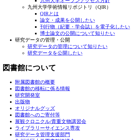
九州大学オープンアクセス方針
九州大学学術情報リポジトリ（QIR）
QIRとは
論文・成果を公開したい
刊行物（紀要・学会誌）を電子化したい
博士論文の公開について知りたい
研究データの管理・公開
研究データの管理について知りたい
研究データを公開したい
図書館について
附属図書館の概要
図書館の移転に係る情報
研究開発室
出版物
オリジナルグッズ
図書館へのご寄付等
展観クロニクル/貴重文物講習会
ライブラリーサイエンス専攻
研究データ管理支援部門