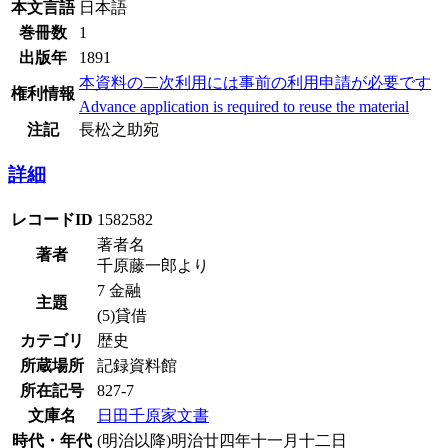
本文言語
日本語
巻冊数
1
出版年
1891
本資料の二次利用には事前の利用申請が必要です
権利情報
Advance application is required to reuse the material
注記
長松之助宛
詳細
レコードID
1582582
著者名
著者
千原藤一郎より
7 金融
主題
(5)貸借
カテゴリ
歴史
所蔵場所
記録資料館
所在記号
827-7
文庫名
日田千原家文書
時代・年代
(明治以降)明治廿四年十一月十二日