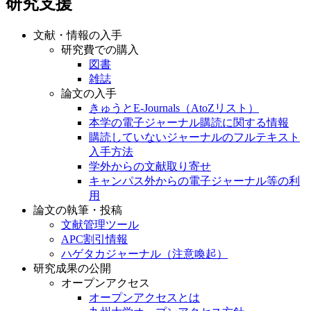
研究支援
文献・情報の入手
研究費での購入
図書
雑誌
論文の入手
きゅうとE-Journals（AtoZリスト）
本学の電子ジャーナル購読に関する情報
購読していないジャーナルのフルテキスト
入手方法
学外からの文献取り寄せ
キャンパス外からの電子ジャーナル等の利
用
論文の執筆・投稿
文献管理ツール
APC割引情報
ハゲタカジャーナル（注意喚起）
研究成果の公開
オープンアクセス
オープンアクセスとは