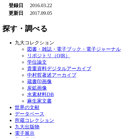
登録日
2016.03.22
更新日
2017.09.05
探す・調べる
九大コレクション
図書・雑誌・電子ブック・電子ジャーナル
リポジトリ（QIR）
学位論文
貴重資料デジタルアーカイブ
中村哲著述アーカイブ
蔵書印画像
炭鉱画像
水素材料DB
麻生家文書
世界の文献
データベース
所蔵コレクション
九大出版物
電子展示