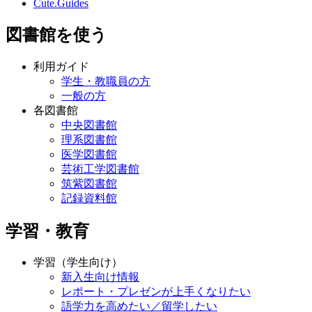
Cute.Guides
図書館を使う
利用ガイド
学生・教職員の方
一般の方
各図書館
中央図書館
理系図書館
医学図書館
芸術工学図書館
筑紫図書館
記録資料館
学習・教育
学習（学生向け）
新入生向け情報
レポート・プレゼンが上手くなりたい
語学力を高めたい／留学したい