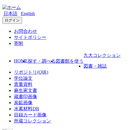
日本語
English
ログイン
お問合わせ
サイトポリシー
寄附
九大コレクション
HOME
探す・調べる
図書館を使う
図書・雑誌
リポジトリ(QIR)
学位論文
貴重資料
麻生家文書
蔵書印画像
炭鉱画像
水素材料DB
目録カード画像
所蔵コレクション