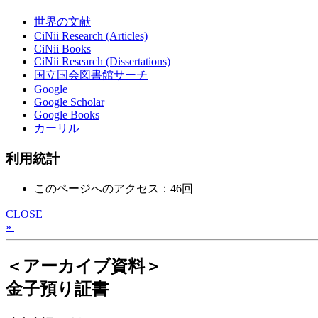
世界の文献
CiNii Research (Articles)
CiNii Books
CiNii Research (Dissertations)
国立国会図書館サーチ
Google
Google Scholar
Google Books
カーリル
利用統計
このページへのアクセス：46回
CLOSE
»
＜アーカイブ資料＞
金子預り証書