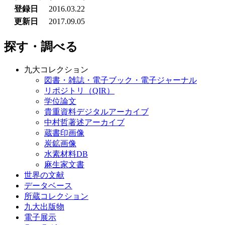
登録日
2016.03.22
更新日
2017.09.05
探す・調べる
九大コレクション
図書・雑誌・電子ブック・電子ジャーナル
リポジトリ（QIR）
学位論文
貴重資料デジタルアーカイブ
中村哲著述アーカイブ
蔵書印画像
炭鉱画像
水素材料DB
麻生家文書
世界の文献
データベース
所蔵コレクション
九大出版物
電子展示