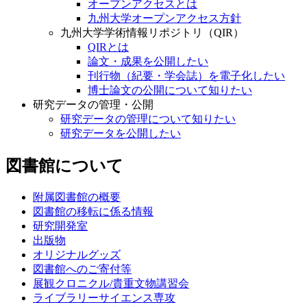
オープンアクセスとは
九州大学オープンアクセス方針
九州大学学術情報リポジトリ（QIR）
QIRとは
論文・成果を公開したい
刊行物（紀要・学会誌）を電子化したい
博士論文の公開について知りたい
研究データの管理・公開
研究データの管理について知りたい
研究データを公開したい
図書館について
附属図書館の概要
図書館の移転に係る情報
研究開発室
出版物
オリジナルグッズ
図書館へのご寄付等
展観クロニクル/貴重文物講習会
ライブラリーサイエンス専攻