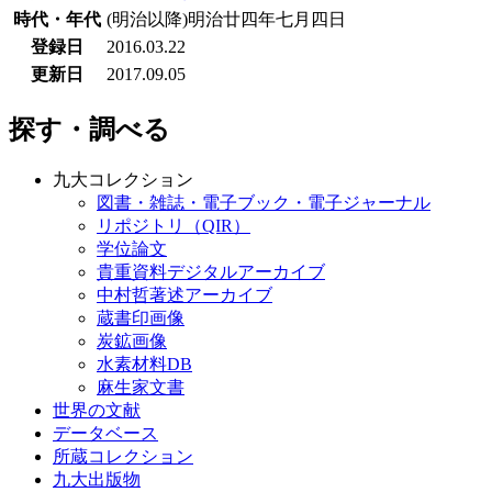
時代・年代
(明治以降)明治廿四年七月四日
登録日
2016.03.22
更新日
2017.09.05
探す・調べる
九大コレクション
図書・雑誌・電子ブック・電子ジャーナル
リポジトリ（QIR）
学位論文
貴重資料デジタルアーカイブ
中村哲著述アーカイブ
蔵書印画像
炭鉱画像
水素材料DB
麻生家文書
世界の文献
データベース
所蔵コレクション
九大出版物