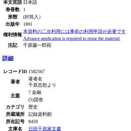
本文言語
日本語
巻冊数
1
形態
(封筒入）
出版年
1891
本資料の二次利用には事前の利用申請が必要です
権利情報
Advance application is required to reuse the material
注記
千原藤一郎宛
詳細
レコードID
1582567
著者名
著者
千原忠恕より
7 金融
主題
(5)貸借
カテゴリ
歴史
所蔵場所
記録資料館
所在記号
8459
文庫名
日田千原家文書