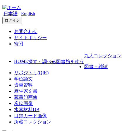
日本語
English
ログイン
お問合わせ
サイトポリシー
寄附
九大コレクション
HOME
探す・調べる
図書館を使う
図書・雑誌
リポジトリ(QIR)
学位論文
貴重資料
麻生家文書
蔵書印画像
炭鉱画像
水素材料DB
目録カード画像
所蔵コレクション