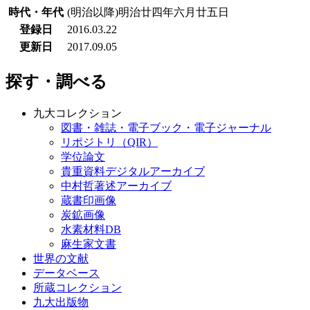
時代・年代
(明治以降)明治廿四年六月廿五日
登録日
2016.03.22
更新日
2017.09.05
探す・調べる
九大コレクション
図書・雑誌・電子ブック・電子ジャーナル
リポジトリ（QIR）
学位論文
貴重資料デジタルアーカイブ
中村哲著述アーカイブ
蔵書印画像
炭鉱画像
水素材料DB
麻生家文書
世界の文献
データベース
所蔵コレクション
九大出版物