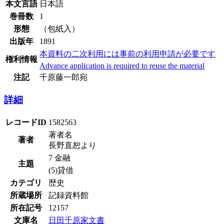
本文言語
日本語
巻冊数
1
形態
（包紙入）
出版年
1891
本資料の二次利用には事前の利用申請が必要です
権利情報
Advance application is required to reuse the material
注記
千原藤一郎宛
詳細
レコードID
1582563
著者名
著者
長野直恕より
7 金融
主題
(5)貸借
カテゴリ
歴史
所蔵場所
記録資料館
所在記号
12157
文庫名
日田千原家文書