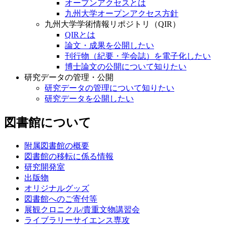
オープンアクセスとは
九州大学オープンアクセス方針
九州大学学術情報リポジトリ（QIR）
QIRとは
論文・成果を公開したい
刊行物（紀要・学会誌）を電子化したい
博士論文の公開について知りたい
研究データの管理・公開
研究データの管理について知りたい
研究データを公開したい
図書館について
附属図書館の概要
図書館の移転に係る情報
研究開発室
出版物
オリジナルグッズ
図書館へのご寄付等
展観クロニクル/貴重文物講習会
ライブラリーサイエンス専攻