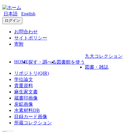
日本語
English
ログイン
お問合わせ
サイトポリシー
寄附
九大コレクション
HOME
探す・調べる
図書館を使う
図書・雑誌
リポジトリ(QIR)
学位論文
貴重資料
麻生家文書
蔵書印画像
炭鉱画像
水素材料DB
目録カード画像
所蔵コレクション