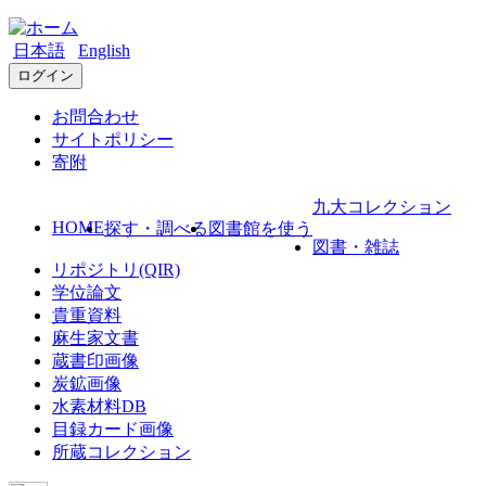
日本語
English
ログイン
お問合わせ
サイトポリシー
寄附
九大コレクション
HOME
探す・調べる
図書館を使う
図書・雑誌
リポジトリ(QIR)
学位論文
貴重資料
麻生家文書
蔵書印画像
炭鉱画像
水素材料DB
目録カード画像
所蔵コレクション