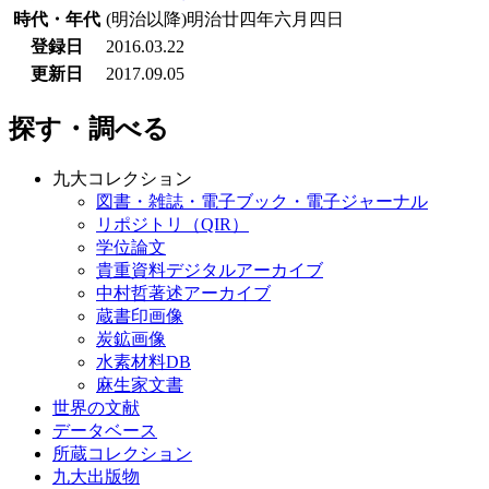
時代・年代
(明治以降)明治廿四年六月四日
登録日
2016.03.22
更新日
2017.09.05
探す・調べる
九大コレクション
図書・雑誌・電子ブック・電子ジャーナル
リポジトリ（QIR）
学位論文
貴重資料デジタルアーカイブ
中村哲著述アーカイブ
蔵書印画像
炭鉱画像
水素材料DB
麻生家文書
世界の文献
データベース
所蔵コレクション
九大出版物