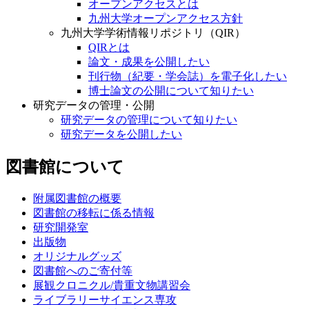
オープンアクセスとは
九州大学オープンアクセス方針
九州大学学術情報リポジトリ（QIR）
QIRとは
論文・成果を公開したい
刊行物（紀要・学会誌）を電子化したい
博士論文の公開について知りたい
研究データの管理・公開
研究データの管理について知りたい
研究データを公開したい
図書館について
附属図書館の概要
図書館の移転に係る情報
研究開発室
出版物
オリジナルグッズ
図書館へのご寄付等
展観クロニクル/貴重文物講習会
ライブラリーサイエンス専攻