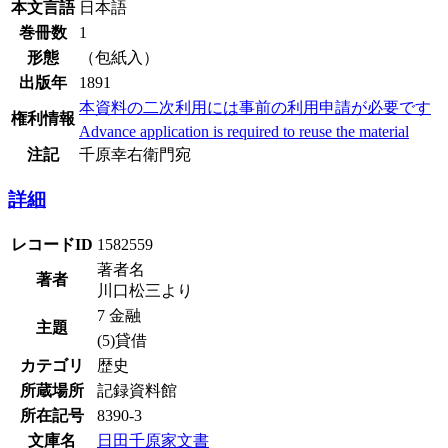
本文言語
日本語
巻冊数
1
形態
（包紙入）
出版年
1891
本資料の二次利用には事前の利用申請が必要です
権利情報
Advance application is required to reuse the material
注記
千原幸右衛門宛
詳細
レコードID
1582559
著者名
著者
川口松三より
7 金融
主題
(5)貸借
カテゴリ
歴史
所蔵場所
記録資料館
所在記号
8390-3
文庫名
日田千原家文書