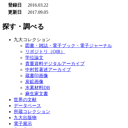
登録日
2016.03.22
更新日
2017.09.05
探す・調べる
九大コレクション
図書・雑誌・電子ブック・電子ジャーナル
リポジトリ（QIR）
学位論文
貴重資料デジタルアーカイブ
中村哲著述アーカイブ
蔵書印画像
炭鉱画像
水素材料DB
麻生家文書
世界の文献
データベース
所蔵コレクション
九大出版物
電子展示