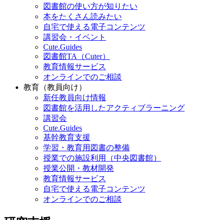
図書館の使い方が知りたい
本をたくさん読みたい
自宅で使える電子コンテンツ
講習会・イベント
Cute.Guides
図書館TA（Cuter）
教育情報サービス
オンラインでのご相談
教育（教員向け）
新任教員向け情報
図書館を活用したアクティブラーニング
講習会
Cute.Guides
基幹教育支援
学習・教育用図書の整備
授業での施設利用（中央図書館）
授業公開・教材開発
教育情報サービス
自宅で使える電子コンテンツ
オンラインでのご相談