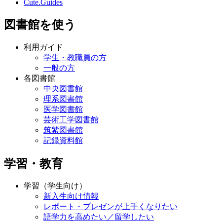
Cute.Guides
図書館を使う
利用ガイド
学生・教職員の方
一般の方
各図書館
中央図書館
理系図書館
医学図書館
芸術工学図書館
筑紫図書館
記録資料館
学習・教育
学習（学生向け）
新入生向け情報
レポート・プレゼンが上手くなりたい
語学力を高めたい／留学したい