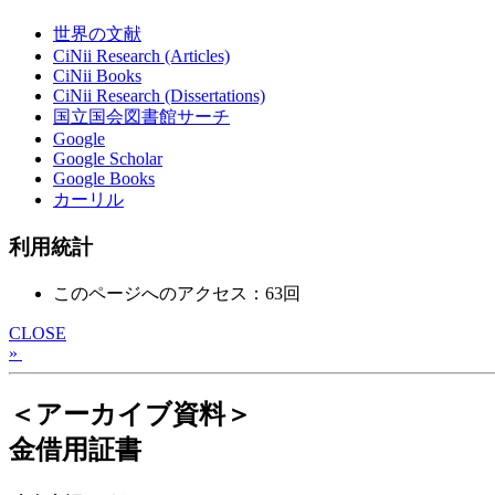
世界の文献
CiNii Research (Articles)
CiNii Books
CiNii Research (Dissertations)
国立国会図書館サーチ
Google
Google Scholar
Google Books
カーリル
利用統計
このページへのアクセス：63回
CLOSE
»
＜アーカイブ資料＞
金借用証書