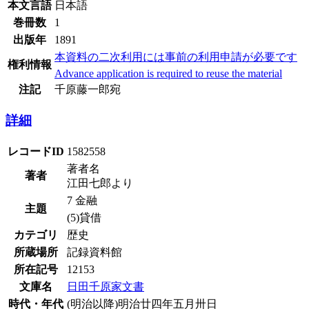
本文言語
日本語
巻冊数
1
出版年
1891
本資料の二次利用には事前の利用申請が必要です
権利情報
Advance application is required to reuse the material
注記
千原藤一郎宛
詳細
レコードID
1582558
著者名
著者
江田七郎より
7 金融
主題
(5)貸借
カテゴリ
歴史
所蔵場所
記録資料館
所在記号
12153
文庫名
日田千原家文書
時代・年代
(明治以降)明治廿四年五月卅日