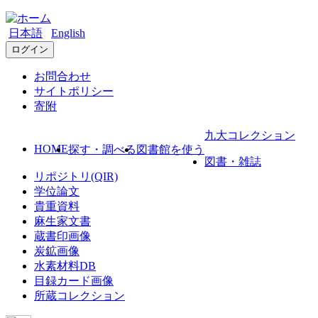
日本語
English
ログイン
お問合わせ
サイトポリシー
寄附
九大コレクション
HOME
探す・調べる
図書館を使う
図書・雑誌
リポジトリ(QIR)
学位論文
貴重資料
麻生家文書
蔵書印画像
炭鉱画像
水素材料DB
目録カード画像
所蔵コレクション