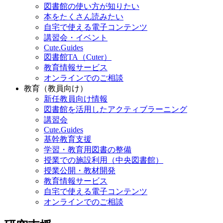
図書館の使い方が知りたい
本をたくさん読みたい
自宅で使える電子コンテンツ
講習会・イベント
Cute.Guides
図書館TA（Cuter）
教育情報サービス
オンラインでのご相談
教育（教員向け）
新任教員向け情報
図書館を活用したアクティブラーニング
講習会
Cute.Guides
基幹教育支援
学習・教育用図書の整備
授業での施設利用（中央図書館）
授業公開・教材開発
教育情報サービス
自宅で使える電子コンテンツ
オンラインでのご相談