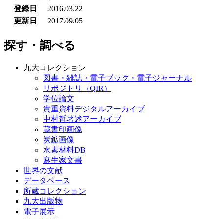
登録日
2016.03.22
更新日
2017.09.05
探す・調べる
九大コレクション
図書・雑誌・電子ブック・電子ジャーナル
リポジトリ（QIR）
学位論文
貴重資料デジタルアーカイブ
中村哲著述アーカイブ
蔵書印画像
炭鉱画像
水素材料DB
麻生家文書
世界の文献
データベース
所蔵コレクション
九大出版物
電子展示