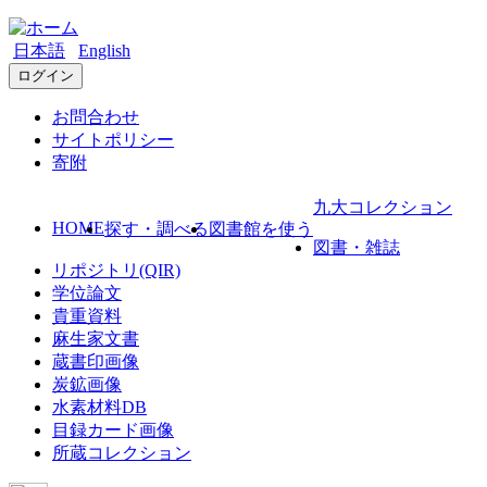
日本語
English
ログイン
お問合わせ
サイトポリシー
寄附
九大コレクション
HOME
探す・調べる
図書館を使う
図書・雑誌
リポジトリ(QIR)
学位論文
貴重資料
麻生家文書
蔵書印画像
炭鉱画像
水素材料DB
目録カード画像
所蔵コレクション