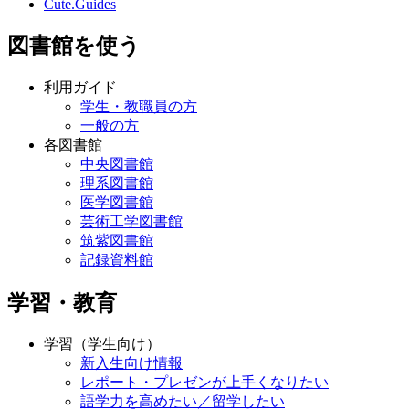
Cute.Guides
図書館を使う
利用ガイド
学生・教職員の方
一般の方
各図書館
中央図書館
理系図書館
医学図書館
芸術工学図書館
筑紫図書館
記録資料館
学習・教育
学習（学生向け）
新入生向け情報
レポート・プレゼンが上手くなりたい
語学力を高めたい／留学したい