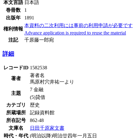
本文言語
日本語
巻冊数
1
出版年
1891
本資料の二次利用には事前の利用申請が必要です
権利情報
Advance application is required to reuse the material
注記
千原藤一郎宛
詳細
レコードID
1582538
著者名
著者
馬原村穴井祐一より
7 金融
主題
(5)貸借
カテゴリ
歴史
所蔵場所
記録資料館
所在記号
862-48
文庫名
日田千原家文書
時代・年代
(明治以降)明治廿四年一月五日