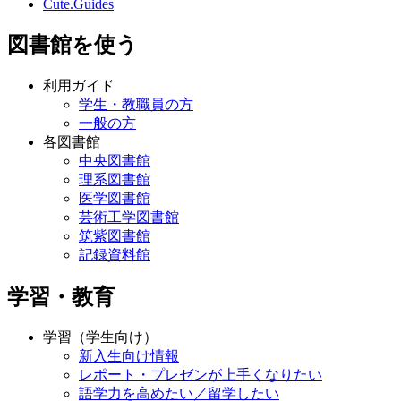
Cute.Guides
図書館を使う
利用ガイド
学生・教職員の方
一般の方
各図書館
中央図書館
理系図書館
医学図書館
芸術工学図書館
筑紫図書館
記録資料館
学習・教育
学習（学生向け）
新入生向け情報
レポート・プレゼンが上手くなりたい
語学力を高めたい／留学したい