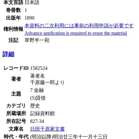
本文言語
日本語
巻冊数
1
出版年
1890
本資料の二次利用には事前の利用申請が必要です
権利情報
Advance application is required to reuse the material
注記
草野半一宛
詳細
レコードID
1582524
著者名
著者
千原藤一郎より
7 金融
主題
(5)貸借
カテゴリ
歴史
所蔵場所
記録資料館
所在記号
827-34
文庫名
日田千原家文書
時代・年代
(明治以降)明治廿三年十一月十三日