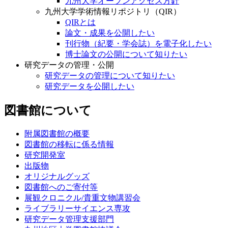
九州大学オープンアクセス方針
九州大学学術情報リポジトリ（QIR）
QIRとは
論文・成果を公開したい
刊行物（紀要・学会誌）を電子化したい
博士論文の公開について知りたい
研究データの管理・公開
研究データの管理について知りたい
研究データを公開したい
図書館について
附属図書館の概要
図書館の移転に係る情報
研究開発室
出版物
オリジナルグッズ
図書館へのご寄付等
展観クロニクル/貴重文物講習会
ライブラリーサイエンス専攻
研究データ管理支援部門