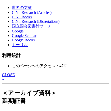
世界の文献
CiNii Research (Articles)
CiNii Books
CiNii Research (Dissertations)
国立国会図書館サーチ
Google
Google Scholar
Google Books
カーリル
利用統計
このページへのアクセス：47回
CLOSE
»
＜アーカイブ資料＞
延期証書