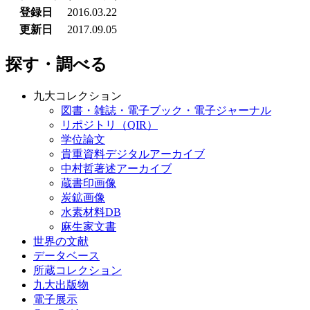
登録日
2016.03.22
更新日
2017.09.05
探す・調べる
九大コレクション
図書・雑誌・電子ブック・電子ジャーナル
リポジトリ（QIR）
学位論文
貴重資料デジタルアーカイブ
中村哲著述アーカイブ
蔵書印画像
炭鉱画像
水素材料DB
麻生家文書
世界の文献
データベース
所蔵コレクション
九大出版物
電子展示