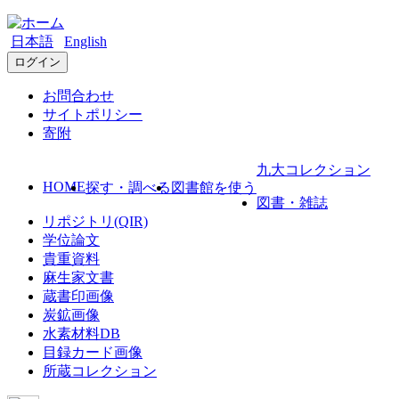
日本語
English
ログイン
お問合わせ
サイトポリシー
寄附
九大コレクション
HOME
探す・調べる
図書館を使う
図書・雑誌
リポジトリ(QIR)
学位論文
貴重資料
麻生家文書
蔵書印画像
炭鉱画像
水素材料DB
目録カード画像
所蔵コレクション