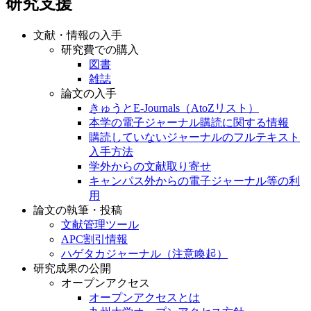
研究支援
文献・情報の入手
研究費での購入
図書
雑誌
論文の入手
きゅうとE-Journals（AtoZリスト）
本学の電子ジャーナル購読に関する情報
購読していないジャーナルのフルテキスト
入手方法
学外からの文献取り寄せ
キャンパス外からの電子ジャーナル等の利
用
論文の執筆・投稿
文献管理ツール
APC割引情報
ハゲタカジャーナル（注意喚起）
研究成果の公開
オープンアクセス
オープンアクセスとは