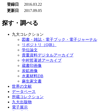
登録日
2016.03.22
更新日
2017.09.05
探す・調べる
九大コレクション
図書・雑誌・電子ブック・電子ジャーナル
リポジトリ（QIR）
学位論文
貴重資料デジタルアーカイブ
中村哲著述アーカイブ
蔵書印画像
炭鉱画像
水素材料DB
麻生家文書
世界の文献
データベース
所蔵コレクション
九大出版物
電子展示