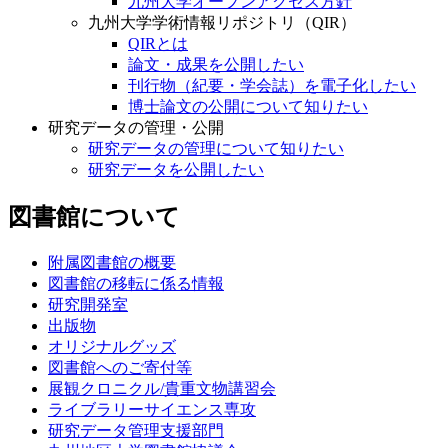
九州大学オープンアクセス方針
九州大学学術情報リポジトリ（QIR）
QIRとは
論文・成果を公開したい
刊行物（紀要・学会誌）を電子化したい
博士論文の公開について知りたい
研究データの管理・公開
研究データの管理について知りたい
研究データを公開したい
図書館について
附属図書館の概要
図書館の移転に係る情報
研究開発室
出版物
オリジナルグッズ
図書館へのご寄付等
展観クロニクル/貴重文物講習会
ライブラリーサイエンス専攻
研究データ管理支援部門