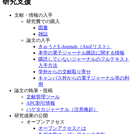
研究支援
文献・情報の入手
研究費での購入
図書
雑誌
論文の入手
きゅうとE-Journals（AtoZリスト）
本学の電子ジャーナル購読に関する情報
購読していないジャーナルのフルテキスト
入手方法
学外からの文献取り寄せ
キャンパス外からの電子ジャーナル等の利
用
論文の執筆・投稿
文献管理ツール
APC割引情報
ハゲタカジャーナル（注意喚起）
研究成果の公開
オープンアクセス
オープンアクセスとは