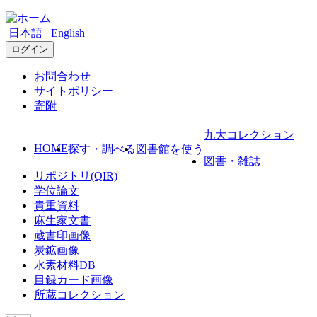
日本語
English
ログイン
お問合わせ
サイトポリシー
寄附
九大コレクション
HOME
探す・調べる
図書館を使う
図書・雑誌
リポジトリ(QIR)
学位論文
貴重資料
麻生家文書
蔵書印画像
炭鉱画像
水素材料DB
目録カード画像
所蔵コレクション