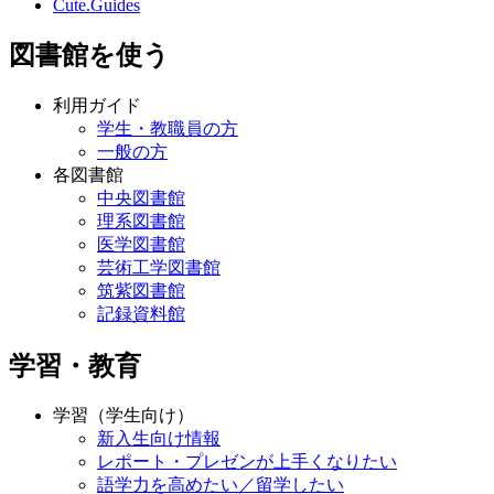
Cute.Guides
図書館を使う
利用ガイド
学生・教職員の方
一般の方
各図書館
中央図書館
理系図書館
医学図書館
芸術工学図書館
筑紫図書館
記録資料館
学習・教育
学習（学生向け）
新入生向け情報
レポート・プレゼンが上手くなりたい
語学力を高めたい／留学したい