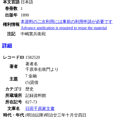
本文言語
日本語
巻冊数
1
出版年
1890
本資料の二次利用には事前の利用申請が必要です
権利情報
Advance application is required to reuse the material
注記
中嶋寛兵衛宛
詳細
レコードID
1582520
著者名
著者
千原幸右衛門より
7 金融
主題
(5)貸借
カテゴリ
歴史
所蔵場所
記録資料館
所在記号
827-73
文庫名
日田千原家文書
時代・年代
(明治以降)明治廿三年十月廿四日