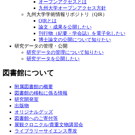
オープンアクセスとは
九州大学オープンアクセス方針
九州大学学術情報リポジトリ（QIR）
QIRとは
論文・成果を公開したい
刊行物（紀要・学会誌）を電子化したい
博士論文の公開について知りたい
研究データの管理・公開
研究データの管理について知りたい
研究データを公開したい
図書館について
附属図書館の概要
図書館の移転に係る情報
研究開発室
出版物
オリジナルグッズ
図書館へのご寄付等
展観クロニクル/貴重文物講習会
ライブラリーサイエンス専攻