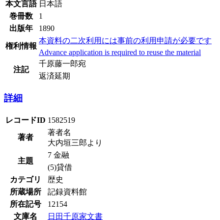
本文言語
日本語
巻冊数
1
出版年
1890
本資料の二次利用には事前の利用申請が必要です
権利情報
Advance application is required to reuse the material
千原藤一郎宛
注記
返済延期
詳細
レコードID
1582519
著者名
著者
大内垣三郎より
7 金融
主題
(5)貸借
カテゴリ
歴史
所蔵場所
記録資料館
所在記号
12154
文庫名
日田千原家文書