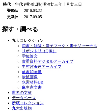
時代・年代
(明治以降)明治廿三年十月廿三日
登録日
2016.03.22
更新日
2017.09.05
探す・調べる
九大コレクション
図書・雑誌・電子ブック・電子ジャーナル
リポジトリ（QIR）
学位論文
貴重資料デジタルアーカイブ
中村哲著述アーカイブ
蔵書印画像
炭鉱画像
水素材料DB
麻生家文書
世界の文献
データベース
所蔵コレクション
九大出版物