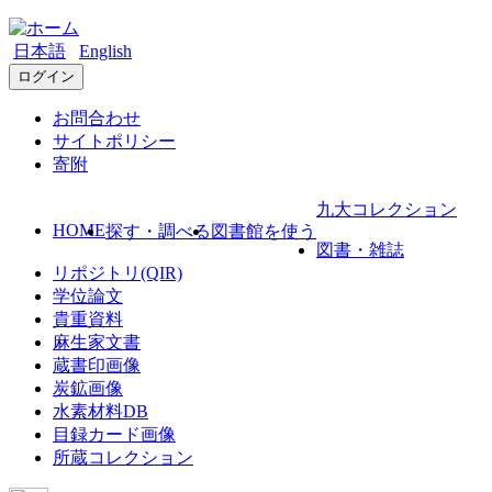
日本語
English
ログイン
お問合わせ
サイトポリシー
寄附
九大コレクション
HOME
探す・調べる
図書館を使う
図書・雑誌
リポジトリ(QIR)
学位論文
貴重資料
麻生家文書
蔵書印画像
炭鉱画像
水素材料DB
目録カード画像
所蔵コレクション