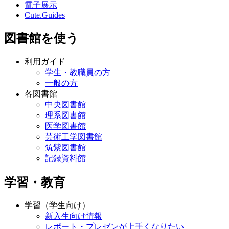
電子展示
Cute.Guides
図書館を使う
利用ガイド
学生・教職員の方
一般の方
各図書館
中央図書館
理系図書館
医学図書館
芸術工学図書館
筑紫図書館
記録資料館
学習・教育
学習（学生向け）
新入生向け情報
レポート・プレゼンが上手くなりたい