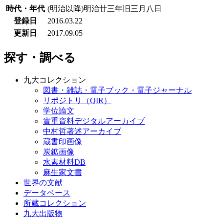
時代・年代
(明治以降)明治廿三年旧三月八日
登録日
2016.03.22
更新日
2017.09.05
探す・調べる
九大コレクション
図書・雑誌・電子ブック・電子ジャーナル
リポジトリ（QIR）
学位論文
貴重資料デジタルアーカイブ
中村哲著述アーカイブ
蔵書印画像
炭鉱画像
水素材料DB
麻生家文書
世界の文献
データベース
所蔵コレクション
九大出版物