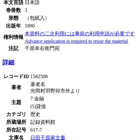
本文言語
日本語
巻冊数
3
形態
（包紙入）
出版年
1890
本資料の二次利用には事前の利用申請が必要です
権利情報
Advance application is required to reuse the material
注記
千原幸右衛門宛
詳細
レコードID
1582508
著者名
著者
光岡村羽野祢市外より
7 金融
主題
(5)貸借
カテゴリ
歴史
所蔵場所
記録資料館
所在記号
617-7
文庫名
日田千原家文書