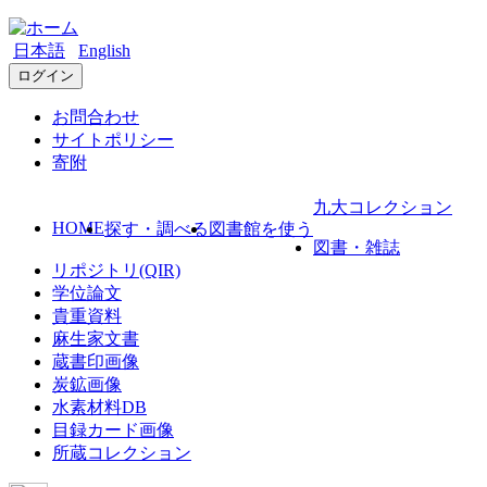
日本語
English
ログイン
お問合わせ
サイトポリシー
寄附
九大コレクション
HOME
探す・調べる
図書館を使う
図書・雑誌
リポジトリ(QIR)
学位論文
貴重資料
麻生家文書
蔵書印画像
炭鉱画像
水素材料DB
目録カード画像
所蔵コレクション