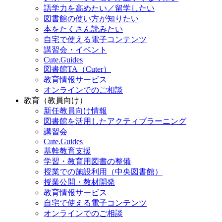
語学力を高めたい／留学したい
図書館の使い方が知りたい
本をたくさん読みたい
自宅で使える電子コンテンツ
講習会・イベント
Cute.Guides
図書館TA（Cuter）
教育情報サービス
オンラインでのご相談
教育（教員向け）
新任教員向け情報
図書館を活用したアクティブラーニング
講習会
Cute.Guides
基幹教育支援
学習・教育用図書の整備
授業での施設利用（中央図書館）
授業公開・教材開発
教育情報サービス
自宅で使える電子コンテンツ
オンラインでのご相談