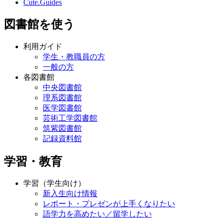
Cute.Guides
図書館を使う
利用ガイド
学生・教職員の方
一般の方
各図書館
中央図書館
理系図書館
医学図書館
芸術工学図書館
筑紫図書館
記録資料館
学習・教育
学習（学生向け）
新入生向け情報
レポート・プレゼンが上手くなりたい
語学力を高めたい／留学したい