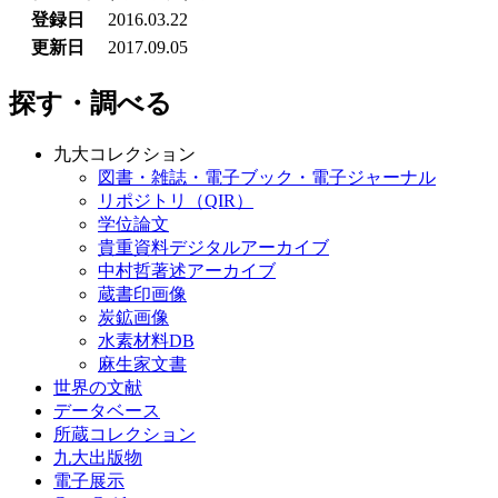
登録日
2016.03.22
更新日
2017.09.05
探す・調べる
九大コレクション
図書・雑誌・電子ブック・電子ジャーナル
リポジトリ（QIR）
学位論文
貴重資料デジタルアーカイブ
中村哲著述アーカイブ
蔵書印画像
炭鉱画像
水素材料DB
麻生家文書
世界の文献
データベース
所蔵コレクション
九大出版物
電子展示