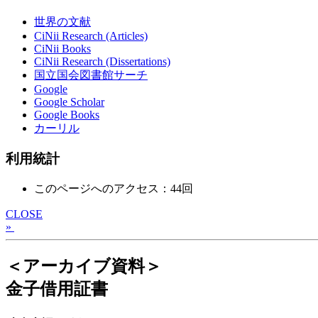
世界の文献
CiNii Research (Articles)
CiNii Books
CiNii Research (Dissertations)
国立国会図書館サーチ
Google
Google Scholar
Google Books
カーリル
利用統計
このページへのアクセス：44回
CLOSE
»
＜アーカイブ資料＞
金子借用証書