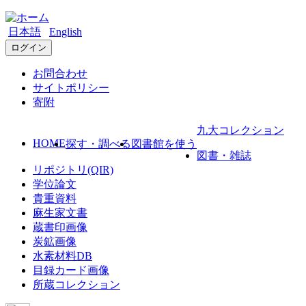
日本語
English
ログイン
お問合わせ
サイトポリシー
寄附
九大コレクション
HOME
探す・調べる
図書館を使う
図書・雑誌
リポジトリ(QIR)
学位論文
貴重資料
麻生家文書
蔵書印画像
炭鉱画像
水素材料DB
目録カード画像
所蔵コレクション