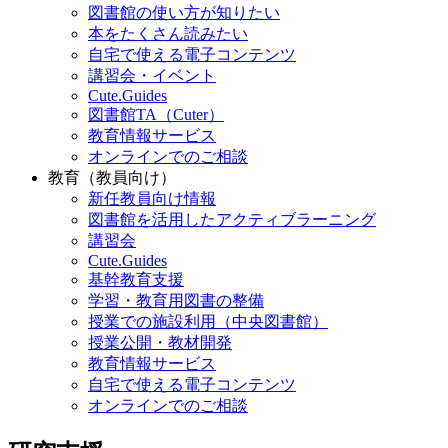
図書館の使い方が知りたい
本をたくさん読みたい
自宅で使える電子コンテンツ
講習会・イベント
Cute.Guides
図書館TA（Cuter）
教育情報サービス
オンラインでのご相談
教育（教員向け）
新任教員向け情報
図書館を活用したアクティブラーニング
講習会
Cute.Guides
基幹教育支援
学習・教育用図書の整備
授業での施設利用（中央図書館）
授業公開・教材開発
教育情報サービス
自宅で使える電子コンテンツ
オンラインでのご相談