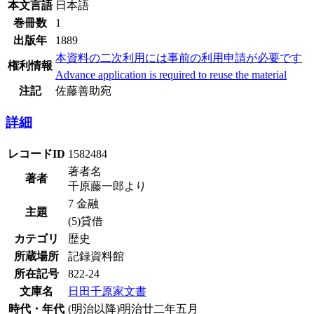
本文言語
日本語
巻冊数
1
出版年
1889
本資料の二次利用には事前の利用申請が必要です
権利情報
Advance application is required to reuse the material
注記
佐藤善助宛
詳細
レコードID
1582484
著者名
著者
千原藤一郎より
7 金融
主題
(5)貸借
カテゴリ
歴史
所蔵場所
記録資料館
所在記号
822-24
文庫名
日田千原家文書
時代・年代
(明治以降)明治廿二年五月