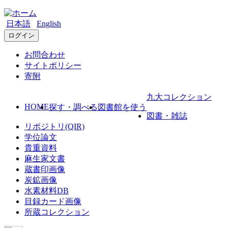
日本語
English
ログイン
お問合わせ
サイトポリシー
寄附
九大コレクション
HOME
探す・調べる
図書館を使う
図書・雑誌
リポジトリ(QIR)
学位論文
貴重資料
麻生家文書
蔵書印画像
炭鉱画像
水素材料DB
目録カード画像
所蔵コレクション