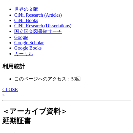
世界の文献
CiNii Research (Articles)
CiNii Books
CiNii Research (Dissertations)
国立国会図書館サーチ
Google
Google Scholar
Google Books
カーリル
利用統計
このページへのアクセス：53回
CLOSE
»
＜アーカイブ資料＞
延期証書