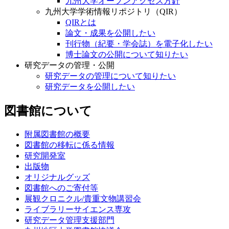
九州大学オープンアクセス方針
九州大学学術情報リポジトリ（QIR）
QIRとは
論文・成果を公開したい
刊行物（紀要・学会誌）を電子化したい
博士論文の公開について知りたい
研究データの管理・公開
研究データの管理について知りたい
研究データを公開したい
図書館について
附属図書館の概要
図書館の移転に係る情報
研究開発室
出版物
オリジナルグッズ
図書館へのご寄付等
展観クロニクル/貴重文物講習会
ライブラリーサイエンス専攻
研究データ管理支援部門