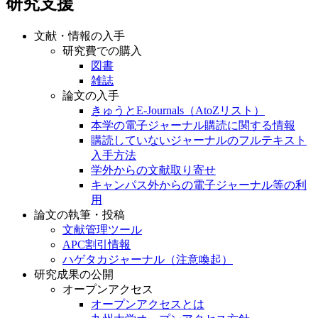
研究支援
文献・情報の入手
研究費での購入
図書
雑誌
論文の入手
きゅうとE-Journals（AtoZリスト）
本学の電子ジャーナル購読に関する情報
購読していないジャーナルのフルテキスト
入手方法
学外からの文献取り寄せ
キャンパス外からの電子ジャーナル等の利
用
論文の執筆・投稿
文献管理ツール
APC割引情報
ハゲタカジャーナル（注意喚起）
研究成果の公開
オープンアクセス
オープンアクセスとは