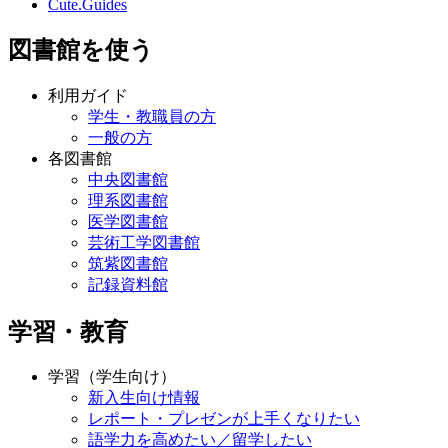
Cute.Guides
図書館を使う
利用ガイド
学生・教職員の方
一般の方
各図書館
中央図書館
理系図書館
医学図書館
芸術工学図書館
筑紫図書館
記録資料館
学習・教育
学習（学生向け）
新入生向け情報
レポート・プレゼンが上手くなりたい
語学力を高めたい／留学したい