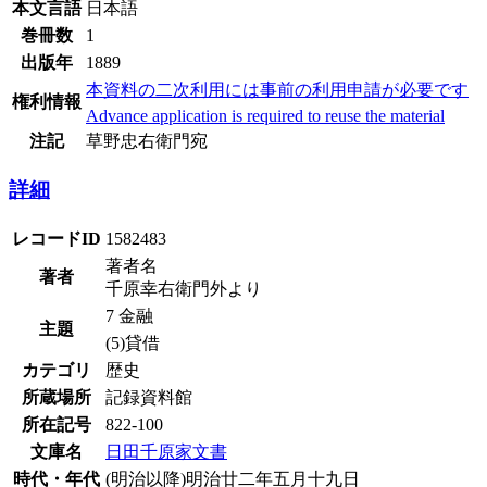
本文言語
日本語
巻冊数
1
出版年
1889
本資料の二次利用には事前の利用申請が必要です
権利情報
Advance application is required to reuse the material
注記
草野忠右衛門宛
詳細
レコードID
1582483
著者名
著者
千原幸右衛門外より
7 金融
主題
(5)貸借
カテゴリ
歴史
所蔵場所
記録資料館
所在記号
822-100
文庫名
日田千原家文書
時代・年代
(明治以降)明治廿二年五月十九日