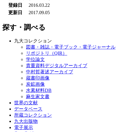
登録日
2016.03.22
更新日
2017.09.05
探す・調べる
九大コレクション
図書・雑誌・電子ブック・電子ジャーナル
リポジトリ（QIR）
学位論文
貴重資料デジタルアーカイブ
中村哲著述アーカイブ
蔵書印画像
炭鉱画像
水素材料DB
麻生家文書
世界の文献
データベース
所蔵コレクション
九大出版物
電子展示