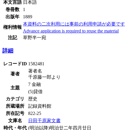
本文言語
日本語
巻冊数
1
出版年
1889
本資料の二次利用には事前の利用申請が必要です
権利情報
Advance application is required to reuse the material
注記
草野半一宛
詳細
レコードID
1582481
著者名
著者
千原藤一郎より
7 金融
主題
(5)貸借
カテゴリ
歴史
所蔵場所
記録資料館
所在記号
822-25
文庫名
日田千原家文書
時代・年代
(明治以降)明治廿二年四月廿日