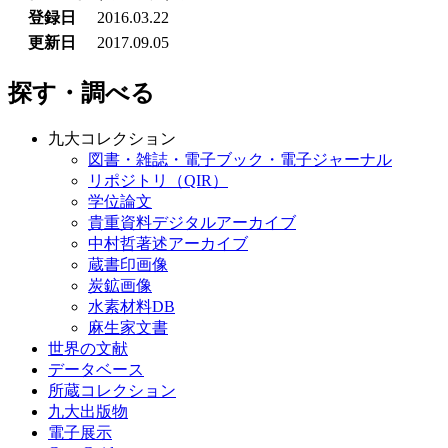
登録日
2016.03.22
更新日
2017.09.05
探す・調べる
九大コレクション
図書・雑誌・電子ブック・電子ジャーナル
リポジトリ（QIR）
学位論文
貴重資料デジタルアーカイブ
中村哲著述アーカイブ
蔵書印画像
炭鉱画像
水素材料DB
麻生家文書
世界の文献
データベース
所蔵コレクション
九大出版物
電子展示