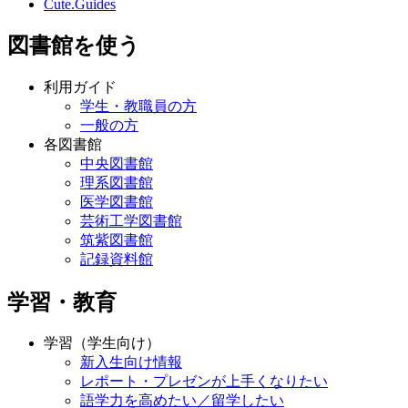
Cute.Guides
図書館を使う
利用ガイド
学生・教職員の方
一般の方
各図書館
中央図書館
理系図書館
医学図書館
芸術工学図書館
筑紫図書館
記録資料館
学習・教育
学習（学生向け）
新入生向け情報
レポート・プレゼンが上手くなりたい
語学力を高めたい／留学したい