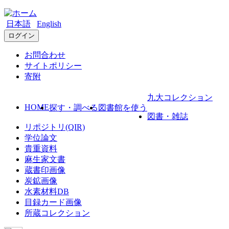
日本語
English
ログイン
お問合わせ
サイトポリシー
寄附
九大コレクション
HOME
探す・調べる
図書館を使う
図書・雑誌
リポジトリ(QIR)
学位論文
貴重資料
麻生家文書
蔵書印画像
炭鉱画像
水素材料DB
目録カード画像
所蔵コレクション