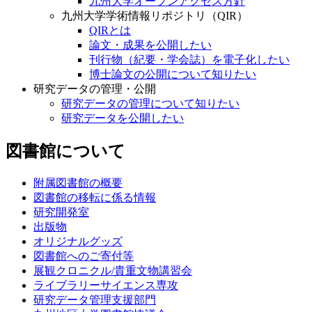
九州大学オープンアクセス方針
九州大学学術情報リポジトリ（QIR）
QIRとは
論文・成果を公開したい
刊行物（紀要・学会誌）を電子化したい
博士論文の公開について知りたい
研究データの管理・公開
研究データの管理について知りたい
研究データを公開したい
図書館について
附属図書館の概要
図書館の移転に係る情報
研究開発室
出版物
オリジナルグッズ
図書館へのご寄付等
展観クロニクル/貴重文物講習会
ライブラリーサイエンス専攻
研究データ管理支援部門