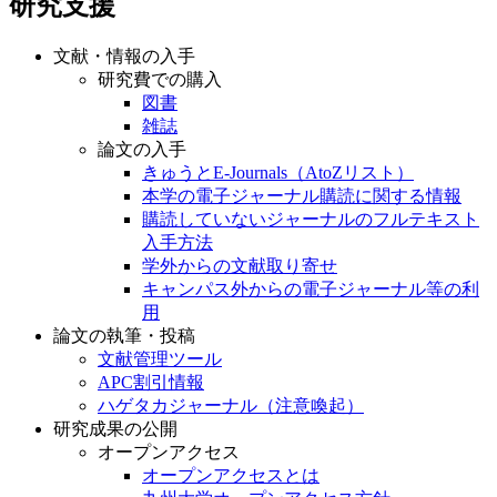
研究支援
文献・情報の入手
研究費での購入
図書
雑誌
論文の入手
きゅうとE-Journals（AtoZリスト）
本学の電子ジャーナル購読に関する情報
購読していないジャーナルのフルテキスト
入手方法
学外からの文献取り寄せ
キャンパス外からの電子ジャーナル等の利
用
論文の執筆・投稿
文献管理ツール
APC割引情報
ハゲタカジャーナル（注意喚起）
研究成果の公開
オープンアクセス
オープンアクセスとは