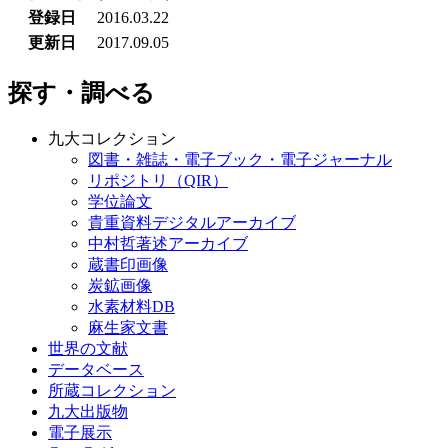
登録日
2016.03.22
更新日
2017.09.05
探す・調べる
九大コレクション
図書・雑誌・電子ブック・電子ジャーナル
リポジトリ（QIR）
学位論文
貴重資料デジタルアーカイブ
中村哲著述アーカイブ
蔵書印画像
炭鉱画像
水素材料DB
麻生家文書
世界の文献
データベース
所蔵コレクション
九大出版物
電子展示