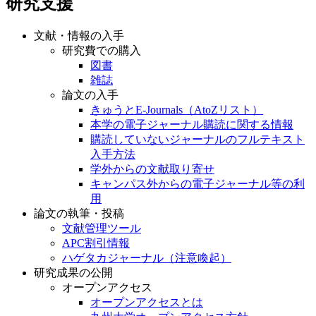
研究支援
文献・情報の入手
研究費での購入
図書
雑誌
論文の入手
きゅうとE-Journals（AtoZリスト）
本学の電子ジャーナル購読に関する情報
購読していないジャーナルのフルテキスト
入手方法
学外からの文献取り寄せ
キャンパス外からの電子ジャーナル等の利
用
論文の執筆・投稿
文献管理ツール
APC割引情報
ハゲタカジャーナル（注意喚起）
研究成果の公開
オープンアクセス
オープンアクセスとは