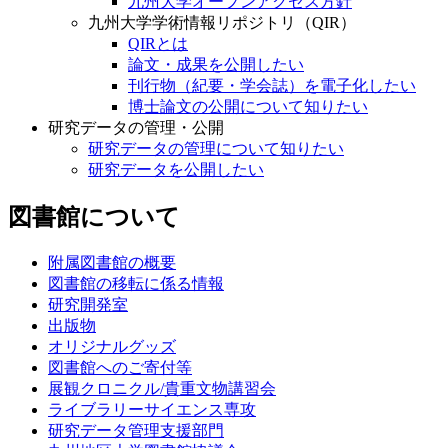
九州大学オープンアクセス方針
九州大学学術情報リポジトリ（QIR）
QIRとは
論文・成果を公開したい
刊行物（紀要・学会誌）を電子化したい
博士論文の公開について知りたい
研究データの管理・公開
研究データの管理について知りたい
研究データを公開したい
図書館について
附属図書館の概要
図書館の移転に係る情報
研究開発室
出版物
オリジナルグッズ
図書館へのご寄付等
展観クロニクル/貴重文物講習会
ライブラリーサイエンス専攻
研究データ管理支援部門