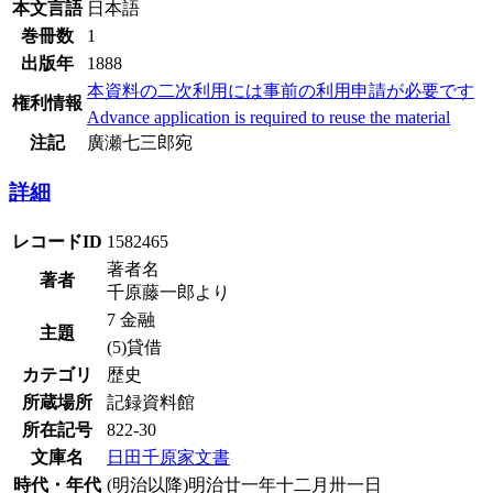
本文言語
日本語
巻冊数
1
出版年
1888
本資料の二次利用には事前の利用申請が必要です
権利情報
Advance application is required to reuse the material
注記
廣瀬七三郎宛
詳細
レコードID
1582465
著者名
著者
千原藤一郎より
7 金融
主題
(5)貸借
カテゴリ
歴史
所蔵場所
記録資料館
所在記号
822-30
文庫名
日田千原家文書
時代・年代
(明治以降)明治廿一年十二月卅一日