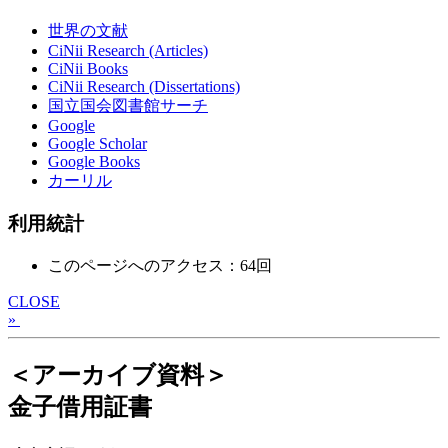
世界の文献
CiNii Research (Articles)
CiNii Books
CiNii Research (Dissertations)
国立国会図書館サーチ
Google
Google Scholar
Google Books
カーリル
利用統計
このページへのアクセス：64回
CLOSE
»
＜アーカイブ資料＞
金子借用証書