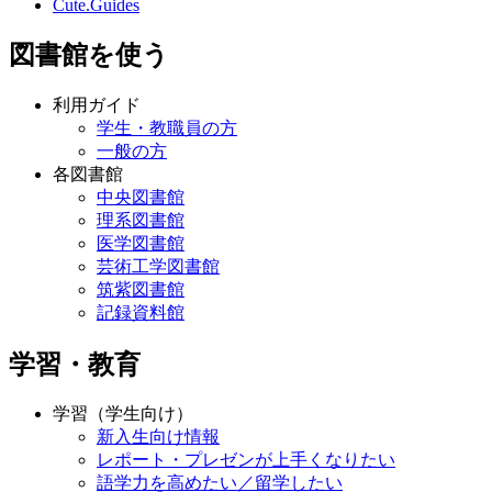
Cute.Guides
図書館を使う
利用ガイド
学生・教職員の方
一般の方
各図書館
中央図書館
理系図書館
医学図書館
芸術工学図書館
筑紫図書館
記録資料館
学習・教育
学習（学生向け）
新入生向け情報
レポート・プレゼンが上手くなりたい
語学力を高めたい／留学したい