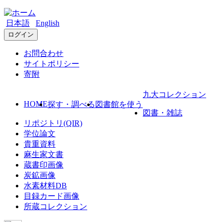
日本語
English
ログイン
お問合わせ
サイトポリシー
寄附
九大コレクション
HOME
探す・調べる
図書館を使う
図書・雑誌
リポジトリ(QIR)
学位論文
貴重資料
麻生家文書
蔵書印画像
炭鉱画像
水素材料DB
目録カード画像
所蔵コレクション