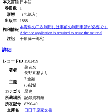
本文言語
日本語
巻冊数
1
形態
（包紙入）
出版年
1888
本資料の二次利用には事前の利用申請が必要です
権利情報
Advance application is required to reuse the material
注記
千原藤一郎宛
詳細
レコードID
1582459
著者名
著者
長野直恕より
7 金融
主題
(5)貸借
カテゴリ
歴史
所蔵場所
記録資料館
所在記号
8390-40
文庫名
日田千原家文書