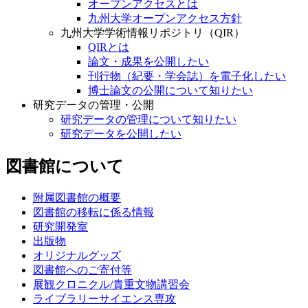
オープンアクセスとは
九州大学オープンアクセス方針
九州大学学術情報リポジトリ（QIR）
QIRとは
論文・成果を公開したい
刊行物（紀要・学会誌）を電子化したい
博士論文の公開について知りたい
研究データの管理・公開
研究データの管理について知りたい
研究データを公開したい
図書館について
附属図書館の概要
図書館の移転に係る情報
研究開発室
出版物
オリジナルグッズ
図書館へのご寄付等
展観クロニクル/貴重文物講習会
ライブラリーサイエンス専攻