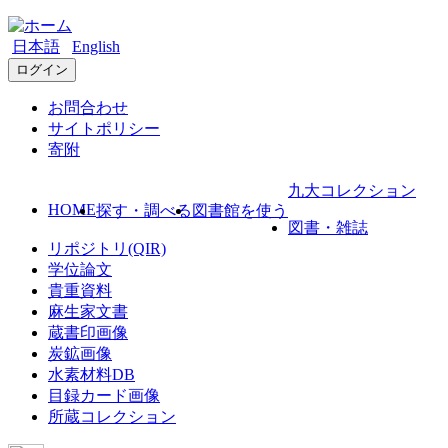
日本語
English
ログイン
お問合わせ
サイトポリシー
寄附
九大コレクション
HOME
探す・調べる
図書館を使う
図書・雑誌
リポジトリ(QIR)
学位論文
貴重資料
麻生家文書
蔵書印画像
炭鉱画像
水素材料DB
目録カード画像
所蔵コレクション