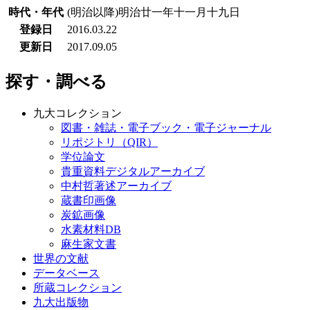
時代・年代
(明治以降)明治廿一年十一月十九日
登録日
2016.03.22
更新日
2017.09.05
探す・調べる
九大コレクション
図書・雑誌・電子ブック・電子ジャーナル
リポジトリ（QIR）
学位論文
貴重資料デジタルアーカイブ
中村哲著述アーカイブ
蔵書印画像
炭鉱画像
水素材料DB
麻生家文書
世界の文献
データベース
所蔵コレクション
九大出版物