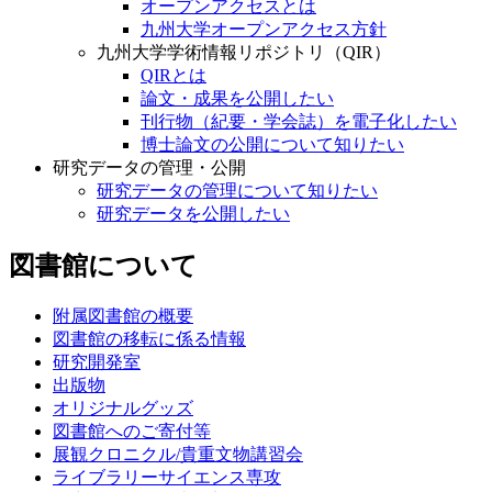
オープンアクセスとは
九州大学オープンアクセス方針
九州大学学術情報リポジトリ（QIR）
QIRとは
論文・成果を公開したい
刊行物（紀要・学会誌）を電子化したい
博士論文の公開について知りたい
研究データの管理・公開
研究データの管理について知りたい
研究データを公開したい
図書館について
附属図書館の概要
図書館の移転に係る情報
研究開発室
出版物
オリジナルグッズ
図書館へのご寄付等
展観クロニクル/貴重文物講習会
ライブラリーサイエンス専攻