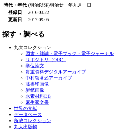
時代・年代
(明治以降)明治廿一年九月一日
登録日
2016.03.22
更新日
2017.09.05
探す・調べる
九大コレクション
図書・雑誌・電子ブック・電子ジャーナル
リポジトリ（QIR）
学位論文
貴重資料デジタルアーカイブ
中村哲著述アーカイブ
蔵書印画像
炭鉱画像
水素材料DB
麻生家文書
世界の文献
データベース
所蔵コレクション
九大出版物