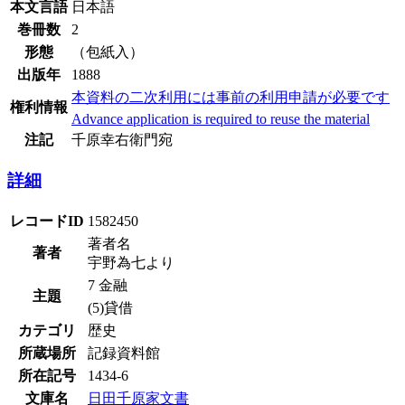
本文言語
日本語
巻冊数
2
形態
（包紙入）
出版年
1888
本資料の二次利用には事前の利用申請が必要です
権利情報
Advance application is required to reuse the material
注記
千原幸右衛門宛
詳細
レコードID
1582450
著者名
著者
宇野為七より
7 金融
主題
(5)貸借
カテゴリ
歴史
所蔵場所
記録資料館
所在記号
1434-6
文庫名
日田千原家文書