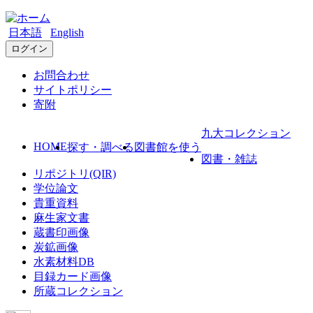
日本語
English
ログイン
お問合わせ
サイトポリシー
寄附
九大コレクション
HOME
探す・調べる
図書館を使う
図書・雑誌
リポジトリ(QIR)
学位論文
貴重資料
麻生家文書
蔵書印画像
炭鉱画像
水素材料DB
目録カード画像
所蔵コレクション