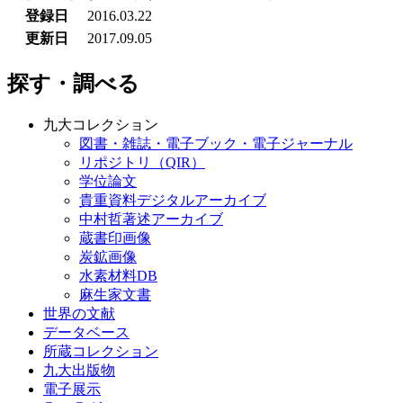
登録日
2016.03.22
更新日
2017.09.05
探す・調べる
九大コレクション
図書・雑誌・電子ブック・電子ジャーナル
リポジトリ（QIR）
学位論文
貴重資料デジタルアーカイブ
中村哲著述アーカイブ
蔵書印画像
炭鉱画像
水素材料DB
麻生家文書
世界の文献
データベース
所蔵コレクション
九大出版物
電子展示