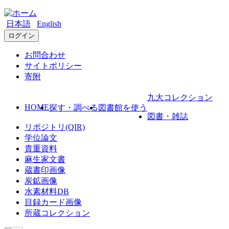
日本語
English
ログイン
お問合わせ
サイトポリシー
寄附
九大コレクション
HOME
探す・調べる
図書館を使う
図書・雑誌
リポジトリ(QIR)
学位論文
貴重資料
麻生家文書
蔵書印画像
炭鉱画像
水素材料DB
目録カード画像
所蔵コレクション