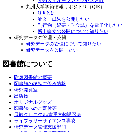
九州大学オープンアクセス方針
九州大学学術情報リポジトリ（QIR）
QIRとは
論文・成果を公開したい
刊行物（紀要・学会誌）を電子化したい
博士論文の公開について知りたい
研究データの管理・公開
研究データの管理について知りたい
研究データを公開したい
図書館について
附属図書館の概要
図書館の移転に係る情報
研究開発室
出版物
オリジナルグッズ
図書館へのご寄付等
展観クロニクル/貴重文物講習会
ライブラリーサイエンス専攻
研究データ管理支援部門