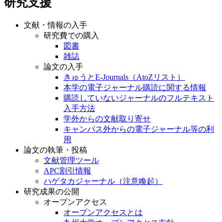
研究支援
文献・情報の入手
研究費での購入
図書
雑誌
論文の入手
きゅうとE-Journals（AtoZリスト）
本学の電子ジャーナル購読に関する情報
購読していないジャーナルのフルテキスト
入手方法
学外からの文献取り寄せ
キャンパス外からの電子ジャーナル等の利
用
論文の執筆・投稿
文献管理ツール
APC割引情報
ハゲタカジャーナル（注意喚起）
研究成果の公開
オープンアクセス
オープンアクセスとは