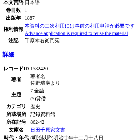
本文言語
日本語
巻冊数
1
出版年
1887
本資料の二次利用には事前の利用申請が必要です
権利情報
Advance application is required to reuse the material
注記
千原幸右衛門宛
詳細
レコードID
1582420
著者名
著者
佐野瑞巌より
7 金融
主題
(5)貸借
カテゴリ
歴史
所蔵場所
記録資料館
所在記号
862-42
文庫名
日田千原家文書
時代・年代
(明治以降)明治廿年十二月十八日