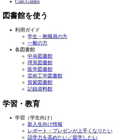
Cute.Guides
図書館を使う
利用ガイド
学生・教職員の方
一般の方
各図書館
中央図書館
理系図書館
医学図書館
芸術工学図書館
筑紫図書館
記録資料館
学習・教育
学習（学生向け）
新入生向け情報
レポート・プレゼンが上手くなりたい
語学力を高めたい／留学したい