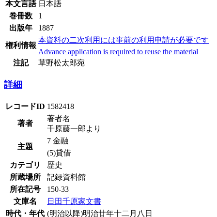
本文言語
日本語
巻冊数
1
出版年
1887
本資料の二次利用には事前の利用申請が必要です
権利情報
Advance application is required to reuse the material
注記
草野松太郎宛
詳細
レコードID
1582418
著者名
著者
千原藤一郎より
7 金融
主題
(5)貸借
カテゴリ
歴史
所蔵場所
記録資料館
所在記号
150-33
文庫名
日田千原家文書
時代・年代
(明治以降)明治廿年十二月八日