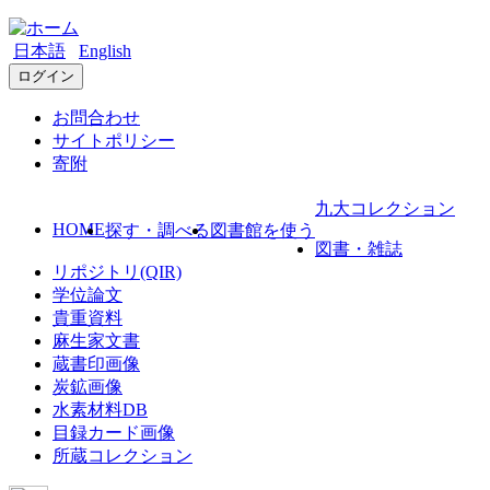
日本語
English
ログイン
お問合わせ
サイトポリシー
寄附
九大コレクション
HOME
探す・調べる
図書館を使う
図書・雑誌
リポジトリ(QIR)
学位論文
貴重資料
麻生家文書
蔵書印画像
炭鉱画像
水素材料DB
目録カード画像
所蔵コレクション