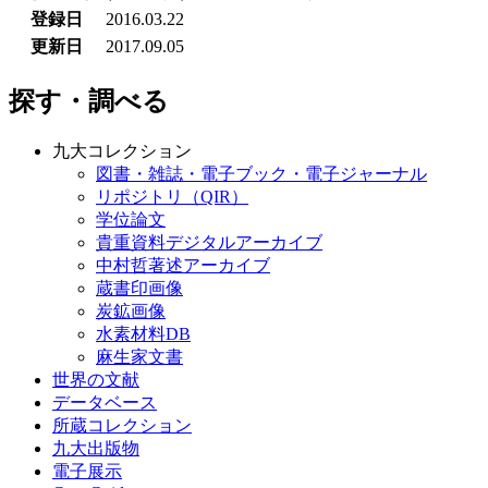
登録日
2016.03.22
更新日
2017.09.05
探す・調べる
九大コレクション
図書・雑誌・電子ブック・電子ジャーナル
リポジトリ（QIR）
学位論文
貴重資料デジタルアーカイブ
中村哲著述アーカイブ
蔵書印画像
炭鉱画像
水素材料DB
麻生家文書
世界の文献
データベース
所蔵コレクション
九大出版物
電子展示