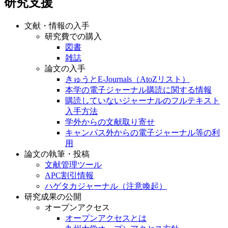
研究支援
文献・情報の入手
研究費での購入
図書
雑誌
論文の入手
きゅうとE-Journals（AtoZリスト）
本学の電子ジャーナル購読に関する情報
購読していないジャーナルのフルテキスト
入手方法
学外からの文献取り寄せ
キャンパス外からの電子ジャーナル等の利
用
論文の執筆・投稿
文献管理ツール
APC割引情報
ハゲタカジャーナル（注意喚起）
研究成果の公開
オープンアクセス
オープンアクセスとは