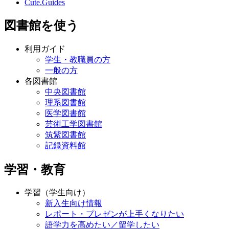
Cute.Guides
図書館を使う
利用ガイド
学生・教職員の方
一般の方
各図書館
中央図書館
理系図書館
医学図書館
芸術工学図書館
筑紫図書館
記録資料館
学習・教育
学習（学生向け）
新入生向け情報
レポート・プレゼンが上手くなりたい
語学力を高めたい／留学したい