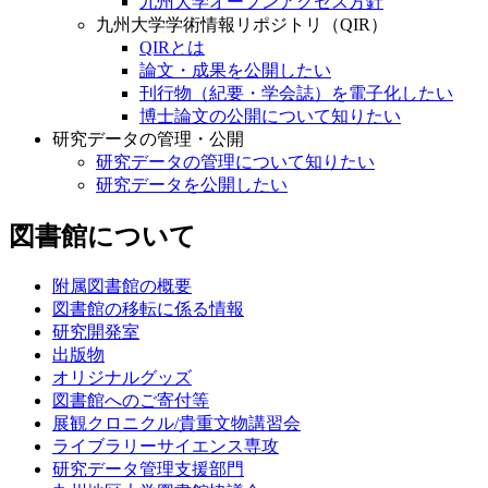
九州大学オープンアクセス方針
九州大学学術情報リポジトリ（QIR）
QIRとは
論文・成果を公開したい
刊行物（紀要・学会誌）を電子化したい
博士論文の公開について知りたい
研究データの管理・公開
研究データの管理について知りたい
研究データを公開したい
図書館について
附属図書館の概要
図書館の移転に係る情報
研究開発室
出版物
オリジナルグッズ
図書館へのご寄付等
展観クロニクル/貴重文物講習会
ライブラリーサイエンス専攻
研究データ管理支援部門