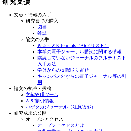
研究支援
文献・情報の入手
研究費での購入
図書
雑誌
論文の入手
きゅうとE-Journals（AtoZリスト）
本学の電子ジャーナル購読に関する情報
購読していないジャーナルのフルテキスト
入手方法
学外からの文献取り寄せ
キャンパス外からの電子ジャーナル等の利
用
論文の執筆・投稿
文献管理ツール
APC割引情報
ハゲタカジャーナル（注意喚起）
研究成果の公開
オープンアクセス
オープンアクセスとは