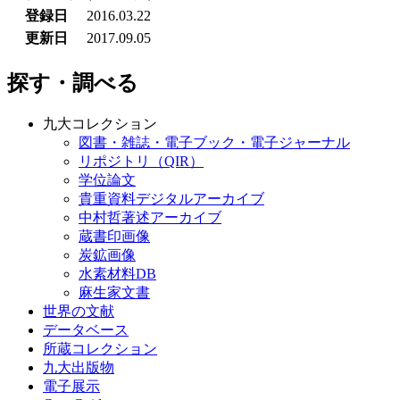
登録日
2016.03.22
更新日
2017.09.05
探す・調べる
九大コレクション
図書・雑誌・電子ブック・電子ジャーナル
リポジトリ（QIR）
学位論文
貴重資料デジタルアーカイブ
中村哲著述アーカイブ
蔵書印画像
炭鉱画像
水素材料DB
麻生家文書
世界の文献
データベース
所蔵コレクション
九大出版物
電子展示