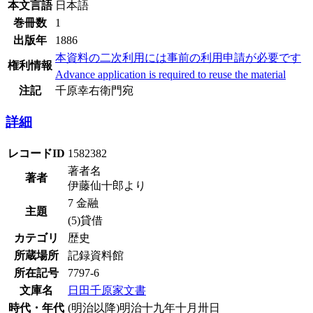
本文言語
日本語
巻冊数
1
出版年
1886
本資料の二次利用には事前の利用申請が必要です
権利情報
Advance application is required to reuse the material
注記
千原幸右衛門宛
詳細
レコードID
1582382
著者名
著者
伊藤仙十郎より
7 金融
主題
(5)貸借
カテゴリ
歴史
所蔵場所
記録資料館
所在記号
7797-6
文庫名
日田千原家文書
時代・年代
(明治以降)明治十九年十月卅日