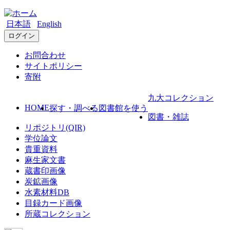
日本語
English
ログイン
お問合わせ
サイトポリシー
寄附
九大コレクション
HOME
探す・調べる
図書館を使う
図書・雑誌
リポジトリ(QIR)
学位論文
貴重資料
麻生家文書
蔵書印画像
炭鉱画像
水素材料DB
目録カード画像
所蔵コレクション