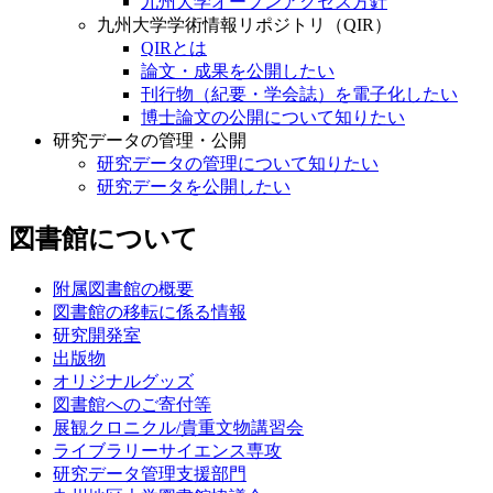
九州大学オープンアクセス方針
九州大学学術情報リポジトリ（QIR）
QIRとは
論文・成果を公開したい
刊行物（紀要・学会誌）を電子化したい
博士論文の公開について知りたい
研究データの管理・公開
研究データの管理について知りたい
研究データを公開したい
図書館について
附属図書館の概要
図書館の移転に係る情報
研究開発室
出版物
オリジナルグッズ
図書館へのご寄付等
展観クロニクル/貴重文物講習会
ライブラリーサイエンス専攻
研究データ管理支援部門