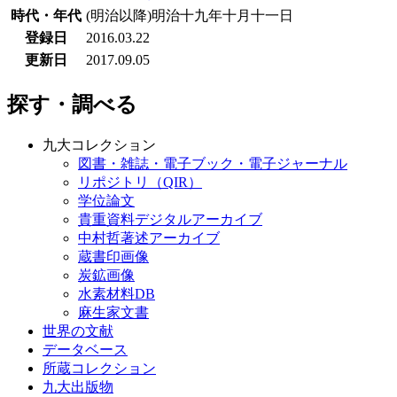
時代・年代
(明治以降)明治十九年十月十一日
登録日
2016.03.22
更新日
2017.09.05
探す・調べる
九大コレクション
図書・雑誌・電子ブック・電子ジャーナル
リポジトリ（QIR）
学位論文
貴重資料デジタルアーカイブ
中村哲著述アーカイブ
蔵書印画像
炭鉱画像
水素材料DB
麻生家文書
世界の文献
データベース
所蔵コレクション
九大出版物