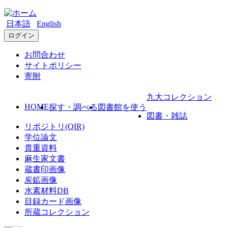
日本語
English
ログイン
お問合わせ
サイトポリシー
寄附
九大コレクション
HOME
探す・調べる
図書館を使う
図書・雑誌
リポジトリ(QIR)
学位論文
貴重資料
麻生家文書
蔵書印画像
炭鉱画像
水素材料DB
目録カード画像
所蔵コレクション