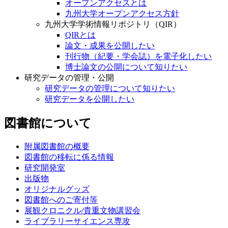
オープンアクセスとは
九州大学オープンアクセス方針
九州大学学術情報リポジトリ（QIR）
QIRとは
論文・成果を公開したい
刊行物（紀要・学会誌）を電子化したい
博士論文の公開について知りたい
研究データの管理・公開
研究データの管理について知りたい
研究データを公開したい
図書館について
附属図書館の概要
図書館の移転に係る情報
研究開発室
出版物
オリジナルグッズ
図書館へのご寄付等
展観クロニクル/貴重文物講習会
ライブラリーサイエンス専攻