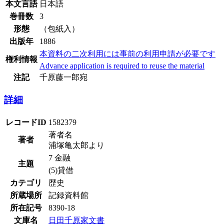
本文言語
日本語
巻冊数
3
形態
（包紙入）
出版年
1886
本資料の二次利用には事前の利用申請が必要です
権利情報
Advance application is required to reuse the material
注記
千原藤一郎宛
詳細
レコードID
1582379
著者名
著者
浦塚亀太郎より
7 金融
主題
(5)貸借
カテゴリ
歴史
所蔵場所
記録資料館
所在記号
8390-18
文庫名
日田千原家文書