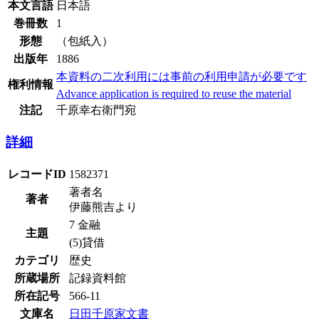
本文言語
日本語
巻冊数
1
形態
（包紙入）
出版年
1886
本資料の二次利用には事前の利用申請が必要です
権利情報
Advance application is required to reuse the material
注記
千原幸右衛門宛
詳細
レコードID
1582371
著者名
著者
伊藤熊吉より
7 金融
主題
(5)貸借
カテゴリ
歴史
所蔵場所
記録資料館
所在記号
566-11
文庫名
日田千原家文書