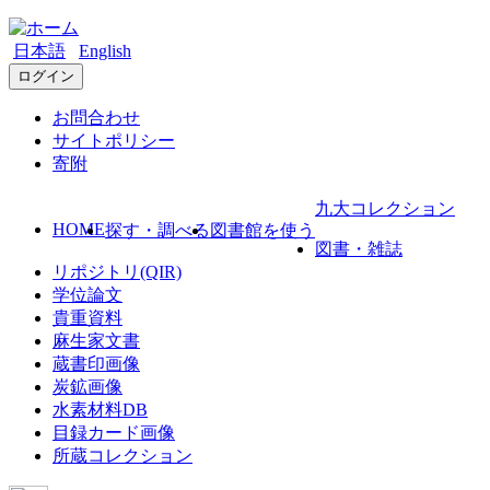
日本語
English
ログイン
お問合わせ
サイトポリシー
寄附
九大コレクション
HOME
探す・調べる
図書館を使う
図書・雑誌
リポジトリ(QIR)
学位論文
貴重資料
麻生家文書
蔵書印画像
炭鉱画像
水素材料DB
目録カード画像
所蔵コレクション