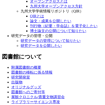
オープンアクセスとは
九州大学オープンアクセス方針
九州大学学術情報リポジトリ（QIR）
QIRとは
論文・成果を公開したい
刊行物（紀要・学会誌）を電子化したい
博士論文の公開について知りたい
研究データの管理・公開
研究データの管理について知りたい
研究データを公開したい
図書館について
附属図書館の概要
図書館の移転に係る情報
研究開発室
出版物
オリジナルグッズ
図書館へのご寄付等
展観クロニクル/貴重文物講習会
ライブラリーサイエンス専攻