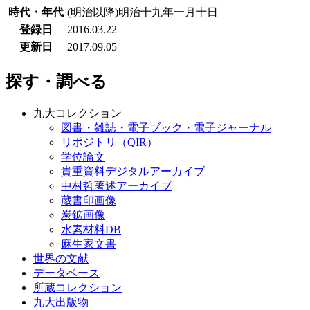
時代・年代
(明治以降)明治十九年一月十日
登録日
2016.03.22
更新日
2017.09.05
探す・調べる
九大コレクション
図書・雑誌・電子ブック・電子ジャーナル
リポジトリ（QIR）
学位論文
貴重資料デジタルアーカイブ
中村哲著述アーカイブ
蔵書印画像
炭鉱画像
水素材料DB
麻生家文書
世界の文献
データベース
所蔵コレクション
九大出版物